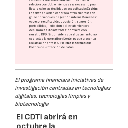
asociados.
Conservación:
mientras dure la
relación con Ud., o mientras sea necesario para
llevar a cabo las finalidades especificadas
Cesión:
Los datos pueden cederse a otras
empresas del
grupo
por motivos de gestión interna.
Derechos:
Acceso, rectificación, oposición, supresión,
portabilidad, limitación del tratatamiento y
decisiones automatizadas:
contacte con
nuestro DPD
. Si considera que el tratamiento no
se ajusta a la normativa vigente, puede presentar
reclamación ante la
AEPD
.
Más información:
Política de Protección de Datos
El programa financiará iniciativas de
investigación centradas en tecnologías
digitales, tecnologías limpias y
biotecnología
El CDTI abrirá en
octubre la