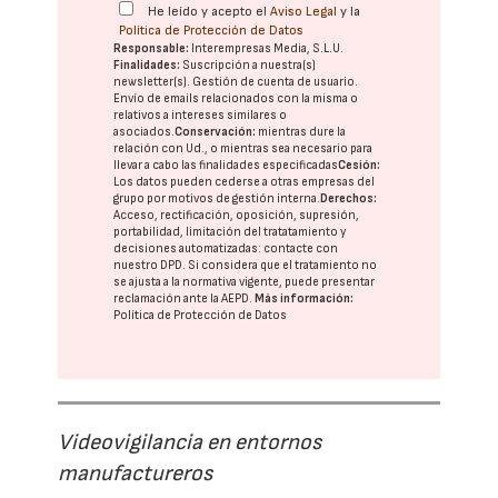
He leído y acepto el
Aviso Legal
y la
Política de Protección de Datos
Responsable:
Interempresas Media, S.L.U.
Finalidades:
Suscripción a nuestra(s)
newsletter(s). Gestión de cuenta de usuario.
Envío de emails relacionados con la misma o
relativos a intereses similares o
asociados.
Conservación:
mientras dure la
relación con Ud., o mientras sea necesario para
llevar a cabo las finalidades especificadas
Cesión:
Los datos pueden cederse a otras
empresas del
grupo
por motivos de gestión interna.
Derechos:
Acceso, rectificación, oposición, supresión,
portabilidad, limitación del tratatamiento y
decisiones automatizadas:
contacte con
nuestro DPD
. Si considera que el tratamiento no
se ajusta a la normativa vigente, puede presentar
reclamación ante la
AEPD
.
Más información:
Política de Protección de Datos
Videovigilancia en entornos
manufactureros