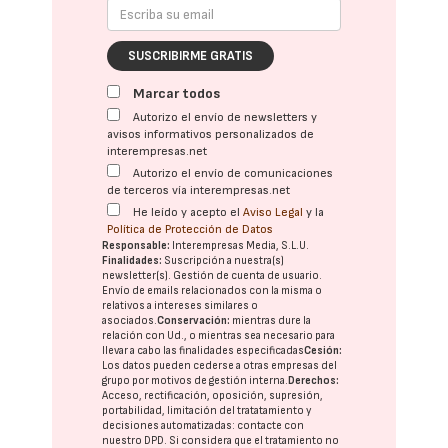
SUSCRIBIRME GRATIS
Marcar todos
Autorizo el envío de newsletters y
avisos informativos personalizados de
interempresas.net
Autorizo el envío de comunicaciones
de terceros vía interempresas.net
He leído y acepto el
Aviso Legal
y la
Política de Protección de Datos
Responsable:
Interempresas Media, S.L.U.
Finalidades:
Suscripción a nuestra(s)
newsletter(s). Gestión de cuenta de usuario.
Envío de emails relacionados con la misma o
relativos a intereses similares o
asociados.
Conservación:
mientras dure la
relación con Ud., o mientras sea necesario para
llevar a cabo las finalidades especificadas
Cesión:
Los datos pueden cederse a otras
empresas del
grupo
por motivos de gestión interna.
Derechos:
Acceso, rectificación, oposición, supresión,
portabilidad, limitación del tratatamiento y
decisiones automatizadas:
contacte con
nuestro DPD
. Si considera que el tratamiento no