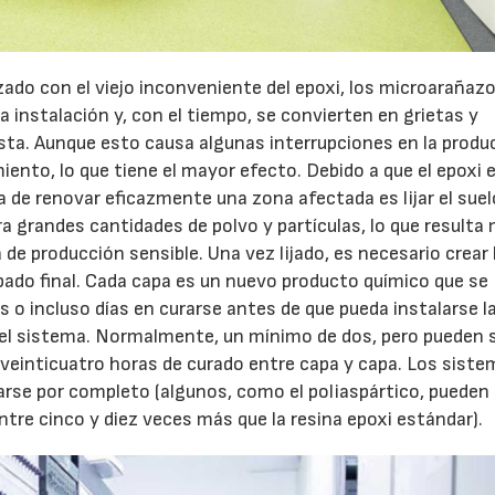
zado con el viejo inconveniente del epoxi, los microarañazo
instalación y, con el tiempo, se convierten en grietas y
ta. Aunque esto causa algunas interrupciones en la produ
iento, lo que tiene el mayor efecto. Debido a que el epoxi 
ma de renovar eficazmente una zona afectada es lijar el suel
ra grandes cantidades de polvo y partículas, lo que resulta
de producción sensible. Una vez lijado, es necesario crear 
bado final. Cada capa es un nuevo producto químico que se
as o incluso días en curarse antes de que pueda instalarse l
del sistema. Normalmente, un mínimo de dos, pero pueden 
n veinticuatro horas de curado entre capa y capa. Los sist
arse por completo (algunos, como el poliaspártico, pueden
ntre cinco y diez veces más que la resina epoxi estándar).