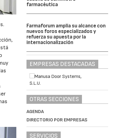
farmacéutica
s.
Farmaforum amplía su alcance con
nuevos foros especializados y
refuerza su apuesta por la
cción,
internacionalización
está
o
 muy
EMPRESAS DESTACADAS
las
a
ser
OTRAS SECCIONES
emas
AGENDA
DIRECTORIO POR EMPRESAS
SERVICIOS