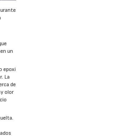
durante
a
que
nen un
o epoxi
r. La
erca de
y olor
cio
uelta.
pados