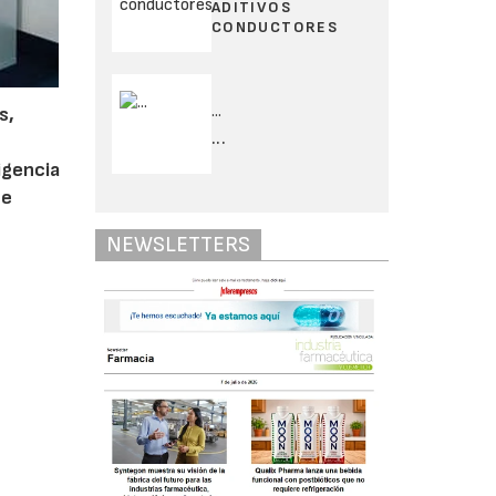
ADITIVOS
CONDUCTORES
...
s,
...
igencia
se
NEWSLETTERS