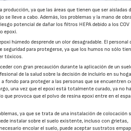
 producción, ya que las áreas que tienen que ser aisladas 
jo se lleve a cabo. Además, los problemas y la mano de obr
 riesgo potencial de dañar los filtros HEPA debido a los COV
o epoxi.
l epoxi húmedo desprende un olor desagradable. El personal 
 de seguridad para protegerse, ya que los humos no sólo tie
er tóxicos.
der con gran precaución durante la aplicación de un suel
sional de la salud sobre la decisión de incluirlo en su hoga
e a fondo para proteger a las personas que se encuentren c
argo, una vez que el epoxi está totalmente curado, ya no ha
lo que provoca que el polvo de resina epoxi entre en el espa
blemas, ya que se trata de una instalación de colocación s
uede instalar sobre el suelo existente, incluso con grietas,
er necesario encolar el suelo, puede aceptar sustratos empa