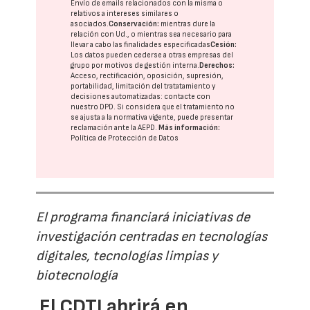
Envío de emails relacionados con la misma o
relativos a intereses similares o
asociados.
Conservación:
mientras dure la
relación con Ud., o mientras sea necesario para
llevar a cabo las finalidades especificadas
Cesión:
Los datos pueden cederse a otras
empresas del
grupo
por motivos de gestión interna.
Derechos:
Acceso, rectificación, oposición, supresión,
portabilidad, limitación del tratatamiento y
decisiones automatizadas:
contacte con
nuestro DPD
. Si considera que el tratamiento no
se ajusta a la normativa vigente, puede presentar
reclamación ante la
AEPD
.
Más información:
Política de Protección de Datos
El programa financiará iniciativas de
investigación centradas en tecnologías
digitales, tecnologías limpias y
biotecnología
El CDTI abrirá en