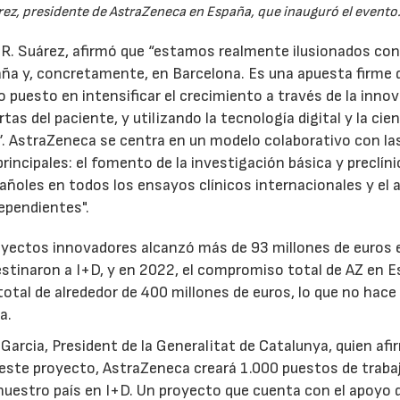
ez, presidente de AstraZeneca en España, que inauguró el evento
 R. Suárez, afirmó que “estamos realmente ilusionados con
ña y, concretamente, en Barcelona. Es una apuesta firme 
 puesto en intensificar el crecimiento a través de la innov
s del paciente, y utilizando la tecnología digital y la cien
”. AstraZeneca se centra en un modelo colaborativo con la
principales: el fomento de la investigación básica y preclínic
07/07/2026
21/07/2026
añoles en todos los ensayos clínicos internacionales y el 
ependientes".
oyectos innovadores alcanzó más de 93 millones de euros 
estinaron a I+D, y en 2022, el compromiso total de AZ en E
total de alrededor de 400 millones de euros, lo que no hace
a.
Garcia, President de la Generalitat de Catalunya, quien af
este proyecto, AstraZeneca creará 1.000 puestos de traba
 nuestro país en I+D. Un proyecto que cuenta con el apoyo 