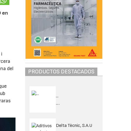
D en
 i
rcera
ana del
PRODUCTOS DESTACADOS
 que
hub
...
raras
...
Delta Tècnic, S.A.U