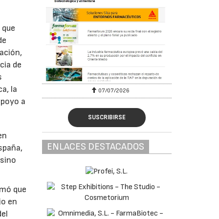
.
 que
de
ación,
cia de
s
a, la
07/07/2026
apoyo a
SUSCRIBIRSE
en
ENLACES DESTACADOS
spaña,
 sino
irmó que
jo en
del