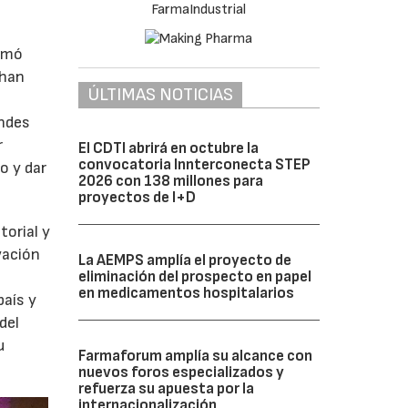
irmó
 han
ÚLTIMAS NOTICIAS
andes
r
El CDTI abrirá en octubre la
convocatoria Innterconecta STEP
o y dar
2026 con 138 millones para
proyectos de I+D
torial y
vación
La AEMPS amplía el proyecto de
eliminación del prospecto en papel
en medicamentos hospitalarios
país y
del
u
Farmaforum amplía su alcance con
nuevos foros especializados y
refuerza su apuesta por la
internacionalización