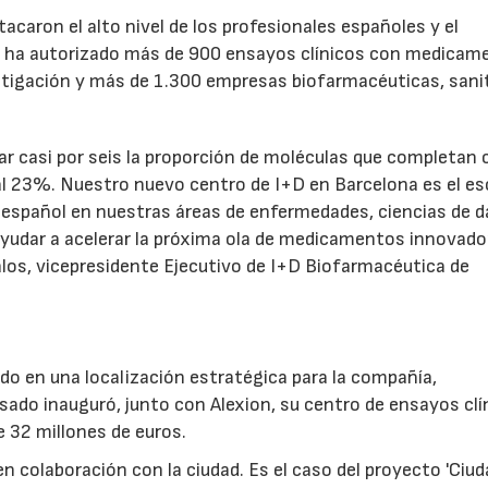
acaron el alto nivel de los profesionales españoles y el
a ha autorizado más de 900 ensayos clínicos con medicam
tigación y más de 1.300 empresas biofarmacéuticas, sanit
ar casi por seis la proporción de moléculas que completan 
% al 23%. Nuestro nuevo centro de I+D en Barcelona es el e
to español en nuestras áreas de enfermedades, ciencias de d
 ayudar a acelerar la próxima ola de medicamentos innovado
los, vicepresidente Ejecutivo de I+D Biofarmacéutica de
do en una localización estratégica para la compañía,
sado inauguró, junto con Alexion, su centro de ensayos clí
 32 millones de euros.
en colaboración con la ciudad. Es el caso del proyecto 'Ciu