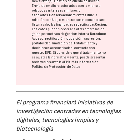
newsletter(s). Gestión de cuenta de usuario.
Envío de emails relacionados con la misma o
relativos a intereses similares o
asociados.
Conservación:
mientras dure la
relación con Ud., o mientras sea necesario para
llevar a cabo las finalidades especificadas
Cesión:
Los datos pueden cederse a otras
empresas del
grupo
por motivos de gestión interna.
Derechos:
Acceso, rectificación, oposición, supresión,
portabilidad, limitación del tratatamiento y
decisiones automatizadas:
contacte con
nuestro DPD
. Si considera que el tratamiento no
se ajusta a la normativa vigente, puede presentar
reclamación ante la
AEPD
.
Más información:
Política de Protección de Datos
El programa financiará iniciativas de
investigación centradas en tecnologías
digitales, tecnologías limpias y
biotecnología