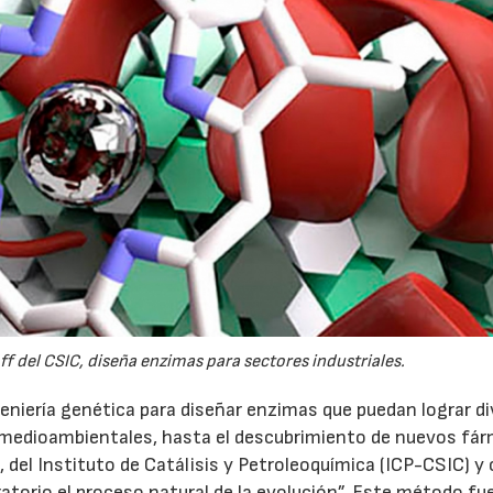
 del CSIC, diseña enzimas para sectores industriales.
ngeniería genética para diseñar enzimas que puedan lograr d
y medioambientales, hasta el descubrimiento de nuevos fár
e, del Instituto de Catálisis y Petroleoquímica (ICP-CSIC) y
atorio el proceso natural de la evolución”. Este método fu