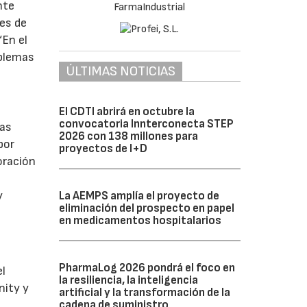
nte
nes de
“En el
oblemas
ÚLTIMAS NOTICIAS
El CDTI abrirá en octubre la
convocatoria Innterconecta STEP
las
2026 con 138 millones para
por
proyectos de I+D
oración
y
La AEMPS amplía el proyecto de
eliminación del prospecto en papel
en medicamentos hospitalarios
PharmaLog 2026 pondrá el foco en
el
la resiliencia, la inteligencia
nity y
artificial y la transformación de la
cadena de suministro