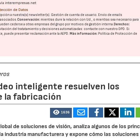
vía interempresas.net
otección de Datos
pción a nuestra(s) newsletter(s). Gestión de cuenta de usuario. Envío de emails
o asociados.
Conservación:
mientras dure la relación con Ud., o mientras sea necesario para
ueden cederse a otras
empresas del grupo
por motivos de gestión interna.
Derechos:
imitación del tratatamiento y decisiones automatizadas:
contacte con nuestro DPD
. Si
nte, puede presentar reclamación ante la
AEPD
.
Más información:
Política de Protección de
eros
deo inteligente resuelven los
 la fabricación
1636
lobal de soluciones de visión, analiza algunos de los prin
la industria manufacturera y expone cómo las soluciones