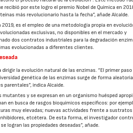
ue recibió por este logro el premio Nobel de Química en 201
eínas más revolucionario hasta la fecha”, añade Alcalde.
 2019, es el empleo de una metodología propia en evoluci
evolucionadas exclusivas, no disponibles en el mercado y
mado dos contratos industriales para la degradación enzim
zimas evolucionadas a diferentes clientes.
07/07/2026
21/07/2026
deseada
dirigir la evolución natural de las enzimas. “El primer paso
diversidad genética de las enzimas surge de forma aleatoria
parentales”, indica Alcaide.
as mutantes y se expresan en un organismo huésped aprop
ban en busca de rasgos bioquímicos específicos: por ejempl
uras muy elevadas; nuevas actividades frente a sustratos
inhibidores, etcétera. De esta forma, el investigador contro
 se logran las propiedades deseadas”, añade.