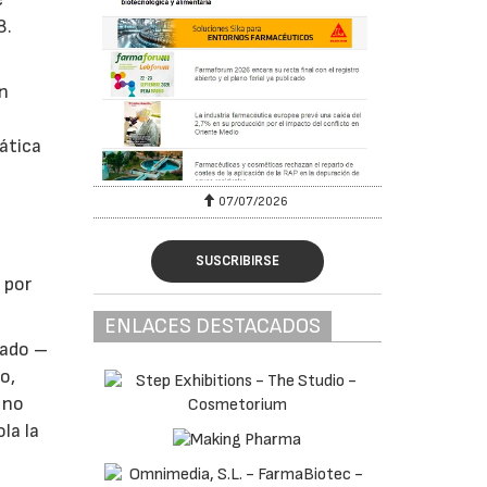
8.
ón
ática
07/07/2026
SUSCRIBIRSE
 por
ENLACES DESTACADOS
iado –
o,
 no
la la