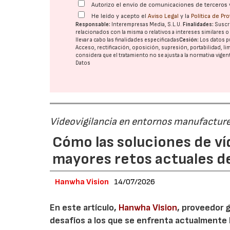
Autorizo el envío de comunicaciones de terceros 
He leído y acepto el
Aviso Legal
y la
Política de Pr
Responsable:
Interempresas Media, S.L.U.
Finalidades:
Suscri
relacionados con la misma o relativos a intereses similares 
llevar a cabo las finalidades especificadas
Cesión:
Los datos p
Acceso, rectificación, oposición, supresión, portabilidad, l
considera que el tratamiento no se ajusta a la normativa vige
Datos
Videovigilancia en entornos manufactur
Cómo las soluciones de ví
mayores retos actuales de
Hanwha Vision
14/07/2026
En este artículo,
Hanwha Vision
, proveedor g
desafíos a los que se enfrenta actualmente 