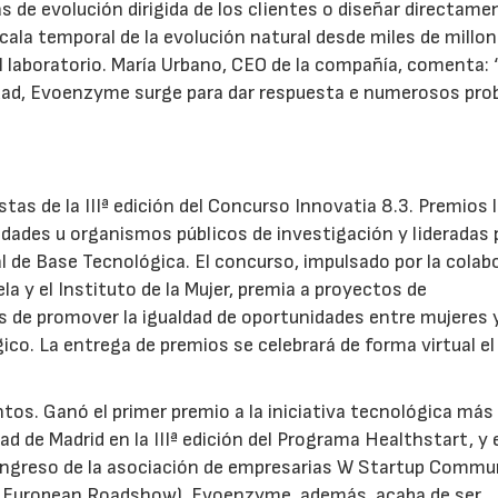
s de evolución dirigida de los clientes o diseñar directame
ala temporal de la evolución natural desde miles de millo
 laboratorio. María Urbano, CEO de la compañía, comenta: 
lidad, Evoenzyme surge para dar respuesta e numerosos pr
tas de la IIIª edición del Concurso Innovatia 8.3. Premios 
idades u organismos públicos de investigación y lideradas 
l de Base Tecnológica. El concurso, impulsado por la colab
a y el Instituto de la Mujer, premia a proyectos de
 de promover la igualdad de oportunidades entre mujeres 
ico. La entrega de premios se celebrará de forma virtual el
os. Ganó el primer premio a la iniciativa tecnológica más
d de Madrid en la IIIª edición del Programa Healthstart, y 
 congreso de la asociación de empresarias W Startup Commu
 European Roadshow). Evoenzyme, además, acaba de ser