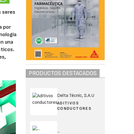
s seres
s
a por
nología
on una
sticos.
es,
PRODUCTOS DESTACADOS
Delta Tècnic, S.A.U
ADITIVOS
CONDUCTORES
...