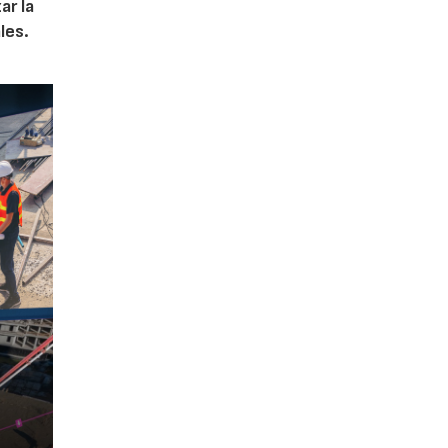
ar la
les.