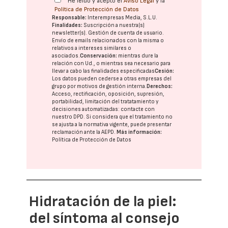
He leído y acepto el
Aviso Legal
y la
Política de Protección de Datos
Responsable:
Interempresas Media, S.L.U.
Finalidades:
Suscripción a nuestra(s)
newsletter(s). Gestión de cuenta de usuario.
Envío de emails relacionados con la misma o
relativos a intereses similares o
asociados.
Conservación:
mientras dure la
relación con Ud., o mientras sea necesario para
llevar a cabo las finalidades especificadas
Cesión:
Los datos pueden cederse a otras
empresas del
grupo
por motivos de gestión interna.
Derechos:
Acceso, rectificación, oposición, supresión,
portabilidad, limitación del tratatamiento y
decisiones automatizadas:
contacte con
nuestro DPD
. Si considera que el tratamiento no
se ajusta a la normativa vigente, puede presentar
reclamación ante la
AEPD
.
Más información:
Política de Protección de Datos
Hidratación de la piel:
del síntoma al consejo