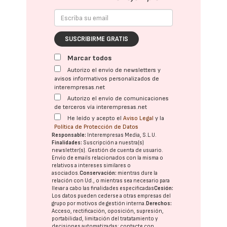
SUSCRIBIRME GRATIS
Marcar todos
Autorizo el envío de newsletters y
avisos informativos personalizados de
interempresas.net
Autorizo el envío de comunicaciones
de terceros vía interempresas.net
He leído y acepto el
Aviso Legal
y la
Política de Protección de Datos
Responsable:
Interempresas Media, S.L.U.
Finalidades:
Suscripción a nuestra(s)
newsletter(s). Gestión de cuenta de usuario.
Envío de emails relacionados con la misma o
relativos a intereses similares o
asociados.
Conservación:
mientras dure la
relación con Ud., o mientras sea necesario para
llevar a cabo las finalidades especificadas
Cesión:
Los datos pueden cederse a otras
empresas del
grupo
por motivos de gestión interna.
Derechos:
Acceso, rectificación, oposición, supresión,
portabilidad, limitación del tratatamiento y
decisiones automatizadas:
contacte con