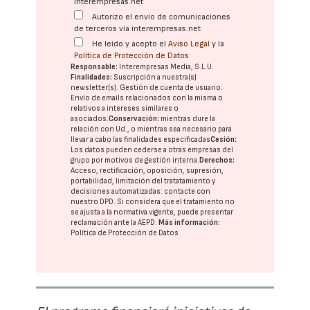
interempresas.net
Autorizo el envío de comunicaciones
de terceros vía interempresas.net
He leído y acepto el
Aviso Legal
y la
Política de Protección de Datos
Responsable:
Interempresas Media, S.L.U.
Finalidades:
Suscripción a nuestra(s)
newsletter(s). Gestión de cuenta de usuario.
Envío de emails relacionados con la misma o
relativos a intereses similares o
asociados.
Conservación:
mientras dure la
relación con Ud., o mientras sea necesario para
llevar a cabo las finalidades especificadas
Cesión:
Los datos pueden cederse a otras
empresas del
grupo
por motivos de gestión interna.
Derechos:
Acceso, rectificación, oposición, supresión,
portabilidad, limitación del tratatamiento y
decisiones automatizadas:
contacte con
nuestro DPD
. Si considera que el tratamiento no
se ajusta a la normativa vigente, puede presentar
reclamación ante la
AEPD
.
Más información:
Política de Protección de Datos