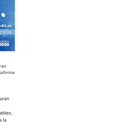
 en
ataforma
guran
ables,
a la