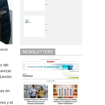
...
...
...
yecto
NEWSLETTERS
s del
manizar
 Lesión
cas en
res y el