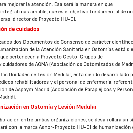
para mejorar la atención. Esa será la manera en que
integral más amable, que es el objetivo fundamental de n
eras, director de Proyecto HU-CI.
ón de cuidados
izados dos Documentos de Consenso de carácter científic
manización de la Atención Sanitaria en Ostomías está si
07/07/2026
21/07/2026
 que pertenecen a Proyecto Gesto (Grupos de
 cuidadores de AOMA (Asociación de Ostomizados de Madri
as Unidades de Lesión Medular, está siendo desarrollado p
icos rehabilitadores y el personal de enfermería, referen
ión de Aspaym Madrid (Asociación de Parapléjicos y Perso
adrid).
anización en Ostomía y Lesión Medular
boración entre ambas organizaciones, se desarrollará un 
ntará con la marca Aenor-Proyecto HU-CI de humanización 