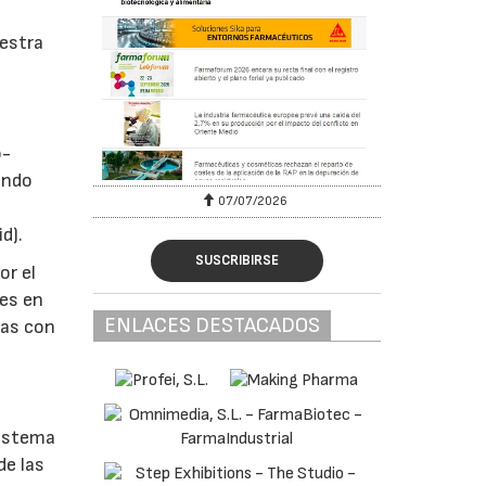
uestra
o-
endo
07/07/2026
d).
SUSCRIBIRSE
or el
tes en
ENLACES DESTACADOS
nas con
sistema
de las