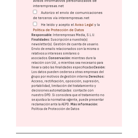
avisos informativos personalizados de
interempresas.net
Autorizo el envío de comunicaciones
de terceros vía interempresas.net
He leído y acepto el
Aviso Legal
y la
Política de Protección de Datos
Responsable:
Interempresas Media, S.L.U.
Finalidades:
Suscripción a nuestra(s)
newsletter(s). Gestión de cuenta de usuario.
Envío de emails relacionados con la misma o
relativos a intereses similares o
asociados.
Conservación:
mientras dure la
relación con Ud., o mientras sea necesario para
llevar a cabo las finalidades especificadas
Cesión:
Los datos pueden cederse a otras
empresas del
grupo
por motivos de gestión interna.
Derechos:
Acceso, rectificación, oposición, supresión,
portabilidad, limitación del tratatamiento y
decisiones automatizadas:
contacte con
nuestro DPD
. Si considera que el tratamiento no
se ajusta a la normativa vigente, puede presentar
reclamación ante la
AEPD
.
Más información:
Política de Protección de Datos