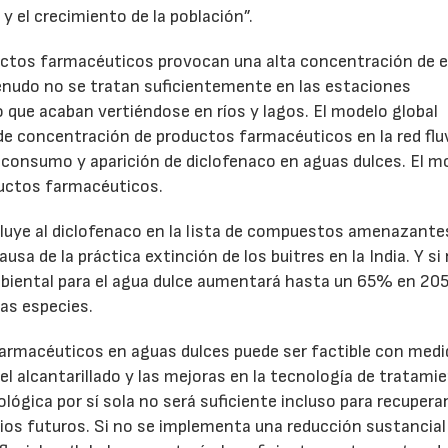
y el crecimiento de la población”.
uctos farmacéuticos provocan una alta concentración de 
enudo no se tratan suficientemente en las estaciones
o que acaban vertiéndose en ríos y lagos. El modelo global
 de concentración de productos farmacéuticos en la red fluv
l consumo y aparición de diclofenaco en aguas dulces. El m
ductos farmacéuticos.
07/07/2026
21/07/2026
cluye al diclofenaco en la lista de compuestos amenazante
 de la práctica extinción de los buitres en la India. Y si
iental para el agua dulce aumentará hasta un 65% en 205
ras especies.
farmacéuticos en aguas dulces puede ser factible con med
l alcantarillado y las mejoras en la tecnología de tratamie
ógica por sí sola no será suficiente incluso para recuperar
ios futuros. Si no se implementa una reducción sustancial