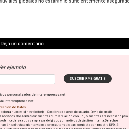
luviales globales no estarán lo suficientemente asegurado
Deja un comentario
Ver ejemplo
SUSCRIBIRME GRATIS
ativos personalizados de interempresas.net
vía interempresas.net
otección de Datos
pción a nuestra(s) newsletter(s). Gestión de cuenta de usuario. Envío de emails
o asociados.
Conservación:
mientras dure la relación con Ud., o mientras sea necesario para
ueden cederse a otras
empresas del grupo
por motivos de gestión interna.
Derechos:
imitación del tratatamiento y decisiones automatizadas:
contacte con nuestro DPD
. Si