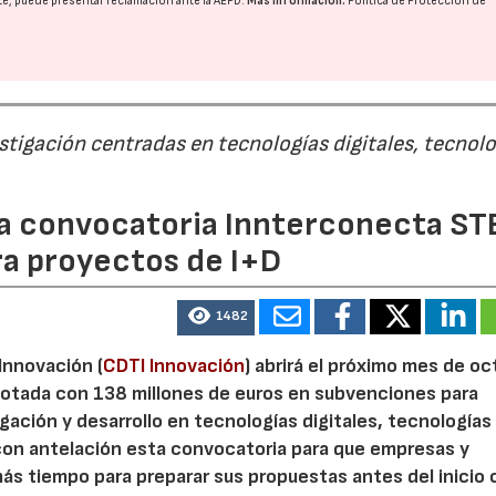
nte, puede presentar reclamación ante la
AEPD
.
Más información:
Política de Protección de
estigación centradas en tecnologías digitales, tecnol
 la convocatoria Innterconecta ST
ra proyectos de I+D
1482
 Innovación (
CDTI Innovación
) abrirá el próximo mes de o
otada con 138 millones de euros en subvenciones para
gación y desarrollo en tecnologías digitales, tecnologías 
con antelación esta convocatoria para que empresas y
s tiempo para preparar sus propuestas antes del inicio o