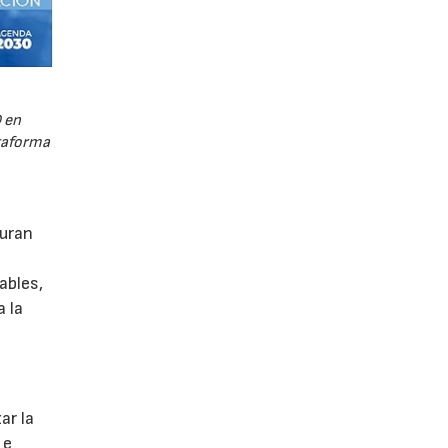
 en
ataforma
guran
ables,
a la
s
ar la
 e