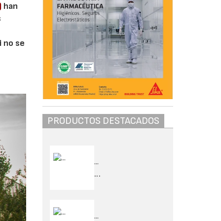
)
han
s
n
i no se
PRODUCTOS DESTACADOS
...
...
...