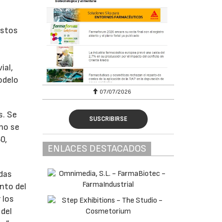
estos
ial,
odelo
07/07/2026
s. Se
SUSCRIBIRSE
 no se
0,
ENLACES DESTACADOS
idas
nto del
 los
 del