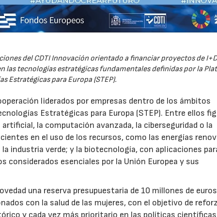
iones del CDTI Innovación orientado a financiar proyectos de I+D
 las tecnologías estratégicas fundamentales definidas por la Pl
as Estratégicas para Europa (STEP).
ooperación liderados por empresas dentro de los ámbitos
ecnologías Estratégicas para Europa (STEP). Entre ellos fi
 artificial, la computación avanzada, la ciberseguridad o la
icientes en el uso de los recursos, como las energías renov
a industria verde; y la biotecnología, con aplicaciones par
tos considerados esenciales por la Unión Europea y sus
novedad una reserva presupuestaria de 10 millones de euro
ados con la salud de las mujeres, con el objetivo de reforz
rico y cada vez más prioritario en las políticas científicas