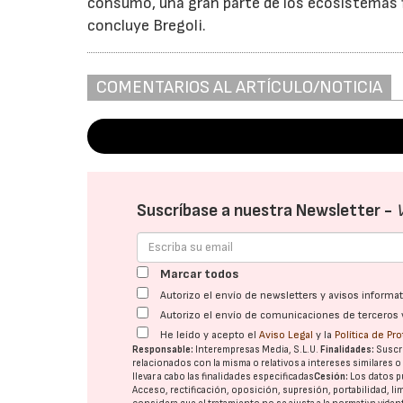
consumo, una gran parte de los ecosistemas f
concluye Bregoli.
COMENTARIOS AL ARTÍCULO/NOTICIA
Suscríbase a nuestra Newsletter -
Marcar todos
Autorizo el envío de newsletters y avisos inform
Autorizo el envío de comunicaciones de terceros 
He leído y acepto el
Aviso Legal
y la
Política de Pr
Responsable:
Interempresas Media, S.L.U.
Finalidades:
Suscri
relacionados con la misma o relativos a intereses similares 
llevar a cabo las finalidades especificadas
Cesión:
Los datos p
Acceso, rectificación, oposición, supresión, portabilidad, l