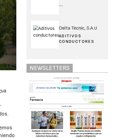
...
Delta Tècnic, S.A.U
ADITIVOS
CONDUCTORES
NEWSLETTERS
gua
r
dos.
demos
eniendo