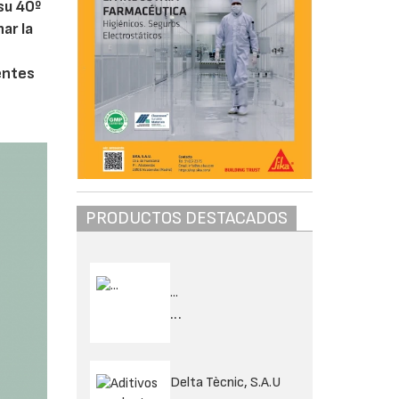
su 40º
ar la
ientes
PRODUCTOS DESTACADOS
...
...
Delta Tècnic, S.A.U