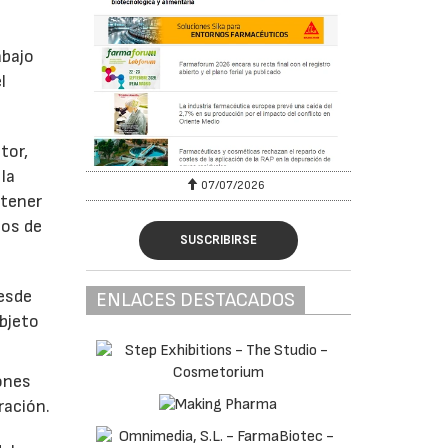
abajo
l
tor,
la
07/07/2026
ntener
los de
SUSCRIBIRSE
desde
ENLACES DESTACADOS
objeto
iones
ración.