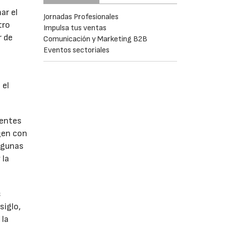
ar el
Jornadas Profesionales
tro
Impulsa tus ventas
r de
Comunicación y Marketing B2B
Eventos sectoriales
 el
gentes
agen con
algunas
 la
s
siglo,
 la