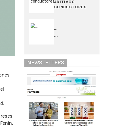
ADITIVOS
CONDUCTORES
...
...
NEWSLETTERS
iones
el
d.
ereses
 Fenin,