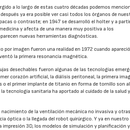
rgido a lo largo de estas cuatro décadas podemos mencion
os después ya era posible ver casi todos los órganos de nues
acas o contraste; en 1947 se desarrolló el holter y a parti
 medicina y afecta de una manera muy positiva a los
 aparecen nuevas herramientas diagnósticas.
ico por imagen fueron una realidad en 1972 cuando apareció
nventó la primera resonancia magnética.
 agujas desechables fueron algunas de las tecnologías emer
imer corazón artificial, la diálisis peritoneal, la primera im
os o el primer implante de titanio en forma de tornillo son 
la tecnología sanitaria ha aportado al cuidado de la salud y
nacimiento de la ventilación mecánica no invasiva y otra
 óptica o la llegada del robot quirúrgico. Y ya en nuestro 
la impresión 3D, los modelos de simulación y planificación y