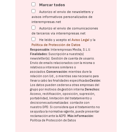
Marcar todos
Autorizo el envío de newsletters y
avisos informativos personalizados de
interempresas.net
Autorizo el envío de comunicaciones
de terceros vía interempresas.net
He leído y acepto el
Aviso Legal
y la
Política de Protección de Datos
Responsable:
Interempresas Media, S.L.U.
Finalidades:
Suscripción a nuestra(s)
newsletter(s). Gestión de cuenta de usuario.
Envío de emails relacionados con la misma o
relativos a intereses similares o
asociados.
Conservación:
mientras dure la
relación con Ud., o mientras sea necesario para
llevar a cabo las finalidades especificadas
Cesión:
Los datos pueden cederse a otras
empresas del
grupo
por motivos de gestión interna.
Derechos:
Acceso, rectificación, oposición, supresión,
portabilidad, limitación del tratatamiento y
decisiones automatizadas:
contacte con
nuestro DPD
. Si considera que el tratamiento no
se ajusta a la normativa vigente, puede presentar
reclamación ante la
AEPD
.
Más información:
Política de Protección de Datos