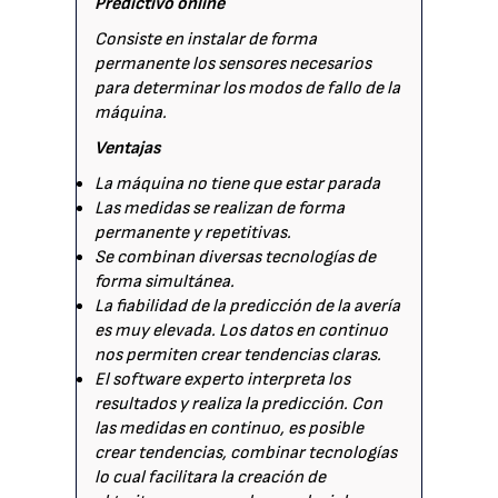
Predictivo online
Consiste en instalar de forma
permanente los sensores necesarios
para determinar los modos de fallo de la
máquina.
Ventajas
La máquina no tiene que estar parada
Las medidas se realizan de forma
permanente y repetitivas.
Se combinan diversas tecnologías de
forma simultánea.
La fiabilidad de la predicción de la avería
es muy elevada. Los datos en continuo
nos permiten crear tendencias claras.
El software experto interpreta los
resultados y realiza la predicción. Con
las medidas en continuo, es posible
crear tendencias, combinar tecnologías
lo cual facilitara la creación de