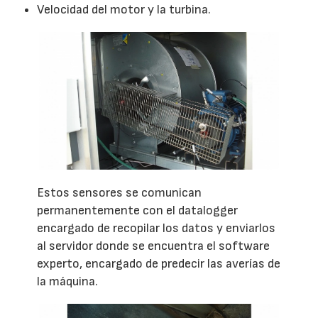
Velocidad del motor y la turbina.
Estos sensores se comunican
permanentemente con el datalogger
encargado de recopilar los datos y enviarlos
al servidor donde se encuentra el software
experto, encargado de predecir las averías de
la máquina.