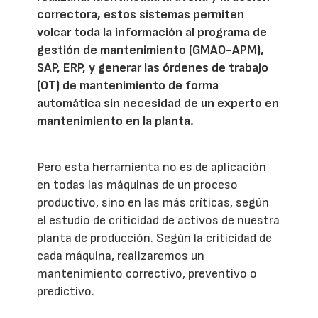
correctora, estos sistemas permiten
volcar toda la información al programa de
gestión de mantenimiento (GMAO-APM),
SAP, ERP, y generar las órdenes de trabajo
(OT) de mantenimiento de forma
automática sin necesidad de un experto en
mantenimiento en la planta.
Pero esta herramienta no es de aplicación
en todas las máquinas de un proceso
productivo, sino en las más críticas, según
el estudio de criticidad de activos de nuestra
planta de producción. Según la criticidad de
cada máquina, realizaremos un
mantenimiento correctivo, preventivo o
predictivo.