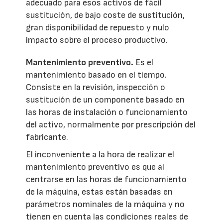
adecuado para esos activos de fácil
sustitución, de bajo coste de sustitución,
gran disponibilidad de repuesto y nulo
impacto sobre el proceso productivo.
Mantenimiento preventivo.
Es el
mantenimiento basado en el tiempo.
Consiste en la revisión, inspección o
sustitución de un componente basado en
las horas de instalación o funcionamiento
del activo, normalmente por prescripción del
fabricante.
El inconveniente a la hora de realizar el
mantenimiento preventivo es que al
centrarse en las horas de funcionamiento
de la máquina, estas están basadas en
parámetros nominales de la máquina y no
tienen en cuenta las condiciones reales de