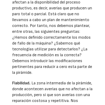
afectan a la disponibilidad del proceso
productivo, es decir, averías que producen un
paro total o parcial. Está claro que no
llevamos a cabo un plan de mantenimiento
correcto. Por tanto, nos debemos plantear,
entre otras, las siguientes preguntas:
¿Hemos definido correctamente los modos
de fallo de la máquina? ¿Sabemos qué
tecnologías utilizar para detectarlos? ¿La
frecuencia de medición es la correcta?
Debemos introducir las modificaciones
pertinentes para reducir a cero esta parte de
la pirámide.
Fiabilidad.
La zona intermedia de la pirámide,
donde acontecen averías que no afectan a la
producción, pero sí que son averías con una
reparación costosa y repetitiva. Nos