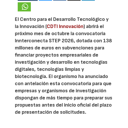
El Centro para el Desarrollo Tecnológico y
la Innovación (
CDTI Innovación
) abrirá el
próximo mes de octubre la convocatoria
Innterconecta STEP 2026, dotada con 138
millones de euros en subvenciones para
financiar proyectos empresariales de
investigación y desarrollo en tecnologías
digitales, tecnologías limpias y
biotecnología. El organismo ha anunciado
con antelación esta convocatoria para que
empresas y organismos de investigación
dispongan de más tiempo para preparar sus
propuestas antes del inicio oficial del plazo
de presentación de solicitudes.