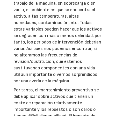
trabajo de la máquina, en sobrecarga o en
vacío, el ambiente en que se encuentra el
activo, altas temperaturas, altas
humedades, contaminación, etc. Todas
estas variables pueden hacer que los activos
se degraden con más o menos celeridad, por
tanto, los periodos de intervención deberían
variar. Así pues nos podemos encontrar, si
no alteramos las frecuencias de
revisión/sustitución, que estemos
sustituyendo componentes con una vida
útil aún importante o vernos sorprendidos
por una avería de la máquina.
Por tanto, el mantenimiento preventivo se
debe aplicar sobre activos que tienen un
coste de reparación relativamente
importante y los repuestos o son caros o
tienen difícil disponibilidad. El impacto de