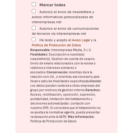
Marcar todos
Autorizo el envío de newsletters y
avisos informativos personalizados de
interempresas.net
Autorizo el envío de comunicaciones
de terceros vía interempresas.net
He leído y acepto el
Aviso Legal
y la
Política de Protección de Datos
Responsable:
Interempresas Media, S.L.U.
Finalidades:
Suscripción a nuestra(s)
newsletter(s). Gestión de cuenta de usuario.
Envío de emails relacionados con la misma o
relativos a intereses similares o
asociados.
Conservación:
mientras dure la
relación con Ud., o mientras sea necesario para
llevar a cabo las finalidades especificadas
Cesión:
Los datos pueden cederse a otras
empresas del
grupo
por motivos de gestión interna.
Derechos:
Acceso, rectificación, oposición, supresión,
portabilidad, limitación del tratatamiento y
decisiones automatizadas:
contacte con
nuestro DPD
. Si considera que el tratamiento no
se ajusta a la normativa vigente, puede presentar
reclamación ante la
AEPD
.
Más información:
Política de Protección de Datos