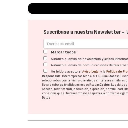
Suscríbase a nuestra Newsletter -
Marcar todos
Autorizo el envío de newsletters y avisos inform
Autorizo el envío de comunicaciones de terceros 
He leído y acepto el
Aviso Legal
y la
Política de Pr
Responsable:
Interempresas Media, S.L.U.
Finalidades:
Suscri
relacionados con la misma o relativos a intereses similares 
llevar a cabo las finalidades especificadas
Cesión:
Los datos p
Acceso, rectificación, oposición, supresión, portabilidad, l
considera que el tratamiento no se ajusta a la normativa vige
Datos