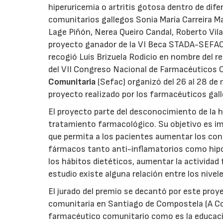
hiperuricemia o artritis gotosa dentro de di
comunitarios gallegos Sonia María Carreira M
Lage Piñón, Nerea Queiro Candal, Roberto Vilar
proyecto ganador de la VI Beca STADA-SEFAC p
recogió Luis Brizuela Rodicio en nombre del re
del VII Congreso Nacional de Farmacéuticos 
Comunitaria
(Sefac) organizó del 26 al 28 de
proyecto realizado por los farmacéuticos gal
El proyecto parte del desconocimiento de la h
tratamiento farmacológico. Su objetivo es i
que permita a los pacientes aumentar los con
fármacos tanto anti-inflamatorios como hipo
los hábitos dietéticos, aumentar la actividad 
estudio existe alguna relación entre los nivele
El jurado del premio se decantó por este proy
comunitaria en Santiago de Compostela (A Cor
farmacéutico comunitario como es la educación