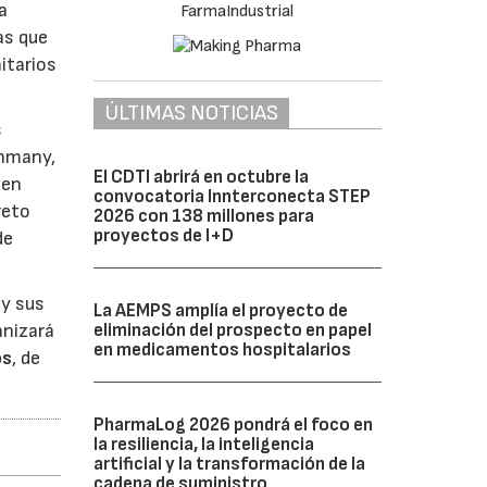
a
as que
itarios
ÚLTIMAS NOTICIAS
s
unmany,
El CDTI abrirá en octubre la
 en
convocatoria Innterconecta STEP
reto
2026 con 138 millones para
proyectos de I+D
de
 y sus
La AEMPS amplía el proyecto de
eliminación del prospecto en papel
anizará
en medicamentos hospitalarios
os
, de
PharmaLog 2026 pondrá el foco en
la resiliencia, la inteligencia
artificial y la transformación de la
cadena de suministro