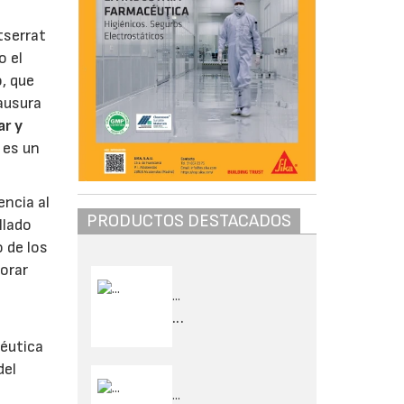
tserrat
o el
, que
lausura
ar y
 es un
encia al
PRODUCTOS DESTACADOS
llado
 de los
orar
...
...
céutica
del
...