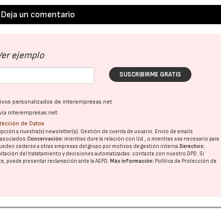
Deja un comentario
Ver ejemplo
SUSCRIBIRME GRATIS
ativos personalizados de interempresas.net
vía interempresas.net
otección de Datos
pción a nuestra(s) newsletter(s). Gestión de cuenta de usuario. Envío de emails
o asociados.
Conservación:
mientras dure la relación con Ud., o mientras sea necesario para
ueden cederse a otras
empresas del grupo
por motivos de gestión interna.
Derechos:
imitación del tratatamiento y decisiones automatizadas:
contacte con nuestro DPD
. Si
nte, puede presentar reclamación ante la
AEPD
.
Más información:
Política de Protección de