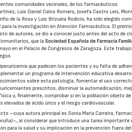
ferentes comunidades vecinales, de los farmacéuticos
artínez, Luis Daniel Calvo Romero, Josefa Castro Leis, Mon
iño de la Rosa y Luis Brizuela Rodicio, ha sido elegido com
ara la investigación en Atención Farmacéutica. El premio
sto de autores, se dio a conocer justo antes del acto de c
Comunitarios, que la
Sociedad Española de Farmacia Famili
 mayo en el Palacio de Congresos de Zaragoza. Este trabajo
legos
iperuricemia que padecen los pacientes y su falta de adher
mplementar un programa de intervención educativa desarro
ocimientos sobre esta patología, fomentar el uso correcto
uricemiantes prescritos, disminuir la automedicación, mej
física y, finalmente, comprobar si en la población objeto de
s elevados de ácido úrico y el riesgo cardiovascular.
ecto –cuya autora principal es Sonia María Carreira, farma
uña)–, al considerar que introduce una tarea importante 
 para la salud y su implicación en la prevención fuera del