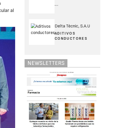
a
...
ular al
Delta Tècnic, S.A.U
ADITIVOS
CONDUCTORES
NEWSLETTERS