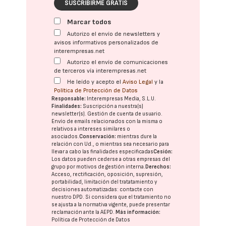
SUSCRIBIRME GRATIS
Marcar todos
Autorizo el envío de newsletters y
avisos informativos personalizados de
interempresas.net
Autorizo el envío de comunicaciones
de terceros vía interempresas.net
He leído y acepto el
Aviso Legal
y la
Política de Protección de Datos
Responsable:
Interempresas Media, S.L.U.
Finalidades:
Suscripción a nuestra(s)
newsletter(s). Gestión de cuenta de usuario.
Envío de emails relacionados con la misma o
relativos a intereses similares o
asociados.
Conservación:
mientras dure la
relación con Ud., o mientras sea necesario para
llevar a cabo las finalidades especificadas
Cesión:
Los datos pueden cederse a otras
empresas del
grupo
por motivos de gestión interna.
Derechos:
Acceso, rectificación, oposición, supresión,
portabilidad, limitación del tratatamiento y
decisiones automatizadas:
contacte con
nuestro DPD
. Si considera que el tratamiento no
se ajusta a la normativa vigente, puede presentar
reclamación ante la
AEPD
.
Más información:
Política de Protección de Datos