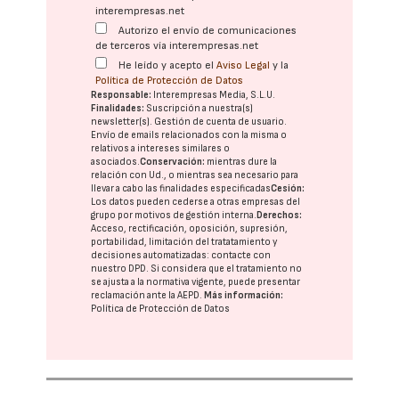
interempresas.net
Autorizo el envío de comunicaciones
de terceros vía interempresas.net
He leído y acepto el
Aviso Legal
y la
Política de Protección de Datos
Responsable:
Interempresas Media, S.L.U.
Finalidades:
Suscripción a nuestra(s)
newsletter(s). Gestión de cuenta de usuario.
Envío de emails relacionados con la misma o
relativos a intereses similares o
asociados.
Conservación:
mientras dure la
relación con Ud., o mientras sea necesario para
llevar a cabo las finalidades especificadas
Cesión:
Los datos pueden cederse a otras
empresas del
grupo
por motivos de gestión interna.
Derechos:
Acceso, rectificación, oposición, supresión,
portabilidad, limitación del tratatamiento y
decisiones automatizadas:
contacte con
nuestro DPD
. Si considera que el tratamiento no
se ajusta a la normativa vigente, puede presentar
reclamación ante la
AEPD
.
Más información:
Política de Protección de Datos