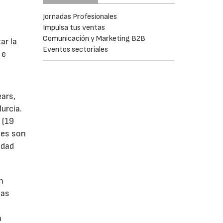
Jornadas Profesionales
Impulsa tus ventas
s
Comunicación y Marketing B2B
ar la
Eventos sectoriales
 e
ears,
urcia.
 (19
tes son
idad
n
las
n