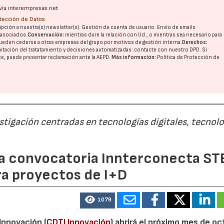
vía interempresas.net
otección de Datos
pción a nuestra(s) newsletter(s). Gestión de cuenta de usuario. Envío de emails
o asociados.
Conservación:
mientras dure la relación con Ud., o mientras sea necesario para
ueden cederse a otras
empresas del grupo
por motivos de gestión interna.
Derechos:
imitación del tratatamiento y decisiones automatizadas:
contacte con nuestro DPD
. Si
nte, puede presentar reclamación ante la
AEPD
.
Más información:
Política de Protección de
07/07/2026
21/07/2026
estigación centradas en tecnologías digitales, tecnol
 la convocatoria Innterconecta ST
ra proyectos de I+D
1079
 Innovación (
CDTI Innovación
) abrirá el próximo mes de o