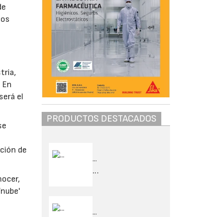
de
dos
tria,
. En
será el
PRODUCTOS DESTACADOS
se
ación de
...
...
nocer,
‘nube'
...