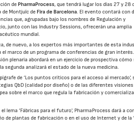
dición de
PharmaProcess
, que tendrá lugar los días 27 y 28 
o de Montjuïc de
Fira de Barcelona
. El evento contará con 
encias que, agrupadas bajo los nombres de Regulación y
io, junto con las Industry Sessions, ofrecerán una amplia
acéutico mundial.
, de nuevo, a los expertos más importantes de esta indus
n el marco de un programa de conferencias de gran interés
sión plenaria abordará en un ejercicio de prospectiva cómo 
a segunda analizará el estado de la nueva medicina.
epígrafe de ‘Los puntos críticos para el acceso al mercado', 
tegias QbD (calidad por diseño) o de las diferentes visiones
ea sobre el marco que regula la fabricación y comercializ
 el lema ‘Fábricas para el futuro', PharmaProcess dará a co
o de plantas de fabricación o en el uso de Internet y de la 