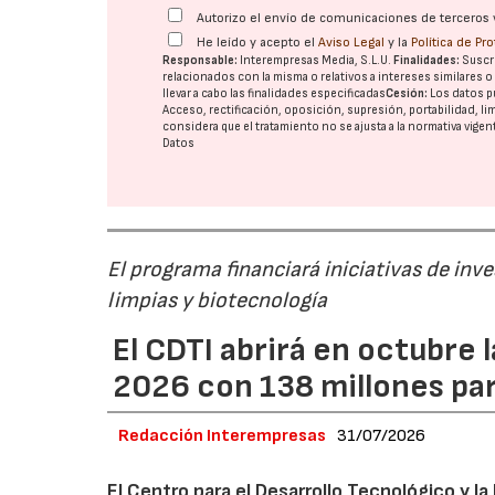
Autorizo el envío de comunicaciones de terceros 
He leído y acepto el
Aviso Legal
y la
Política de Pr
Responsable:
Interempresas Media, S.L.U.
Finalidades:
Suscri
relacionados con la misma o relativos a intereses similares 
llevar a cabo las finalidades especificadas
Cesión:
Los datos p
Acceso, rectificación, oposición, supresión, portabilidad, l
considera que el tratamiento no se ajusta a la normativa vige
Datos
El programa financiará iniciativas de inv
limpias y biotecnología
El CDTI abrirá en octubre
2026 con 138 millones pa
Redacción Interempresas
31/07/2026
El Centro para el Desarrollo Tecnológico y la