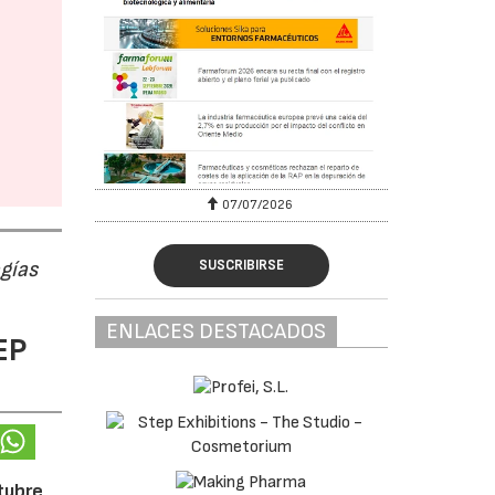
07/07/2026
ogías
SUSCRIBIRSE
ENLACES DESTACADOS
EP
ctubre