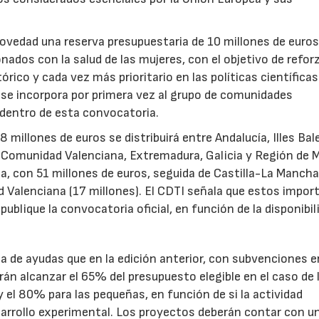
novedad una reserva presupuestaria de 10 millones de euro
ados con la salud de las mujeres, con el objetivo de reforz
rico y cada vez más prioritario en las políticas científicas
s se incorpora por primera vez al grupo de comunidades
 dentro de esta convocatoria.
illones de euros se distribuirá entre Andalucía, Illes Bal
, Comunidad Valenciana, Extremadura, Galicia y Región de M
a, con 51 millones de euros, seguida de Castilla-La Mancha
d Valenciana (17 millones). El CDTI señala que estos impor
ublique la convocatoria oficial, en función de la disponibil
.
de ayudas que en la edición anterior, con subvenciones e
n alcanzar el 65% del presupuesto elegible en el caso de 
el 80% para las pequeñas, en función de si la actividad
sarrollo experimental. Los proyectos deberán contar con u