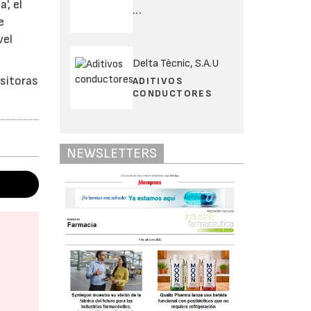
', el
...
e
vel
Delta Tècnic, S.A.U
sitoras
ADITIVOS
CONDUCTORES
NEWSLETTERS