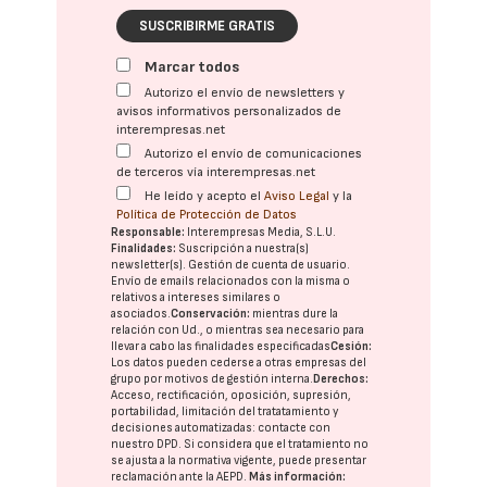
SUSCRIBIRME GRATIS
Marcar todos
Autorizo el envío de newsletters y
avisos informativos personalizados de
interempresas.net
Autorizo el envío de comunicaciones
de terceros vía interempresas.net
He leído y acepto el
Aviso Legal
y la
Política de Protección de Datos
Responsable:
Interempresas Media, S.L.U.
Finalidades:
Suscripción a nuestra(s)
newsletter(s). Gestión de cuenta de usuario.
Envío de emails relacionados con la misma o
relativos a intereses similares o
asociados.
Conservación:
mientras dure la
relación con Ud., o mientras sea necesario para
llevar a cabo las finalidades especificadas
Cesión:
Los datos pueden cederse a otras
empresas del
grupo
por motivos de gestión interna.
Derechos:
Acceso, rectificación, oposición, supresión,
portabilidad, limitación del tratatamiento y
decisiones automatizadas:
contacte con
nuestro DPD
. Si considera que el tratamiento no
se ajusta a la normativa vigente, puede presentar
reclamación ante la
AEPD
.
Más información: