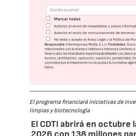
Marcar todos
Autorizo el envío de newsletters y avisos inform
Autorizo el envío de comunicaciones de terceros 
He leído y acepto el
Aviso Legal
y la
Política de Pr
Responsable:
Interempresas Media, S.L.U.
Finalidades:
Suscri
relacionados con la misma o relativos a intereses similares 
llevar a cabo las finalidades especificadas
Cesión:
Los datos p
Acceso, rectificación, oposición, supresión, portabilidad, l
considera que el tratamiento no se ajusta a la normativa vige
Datos
El programa financiará iniciativas de inv
limpias y biotecnología
El CDTI abrirá en octubre
2026 con 138 millones pa