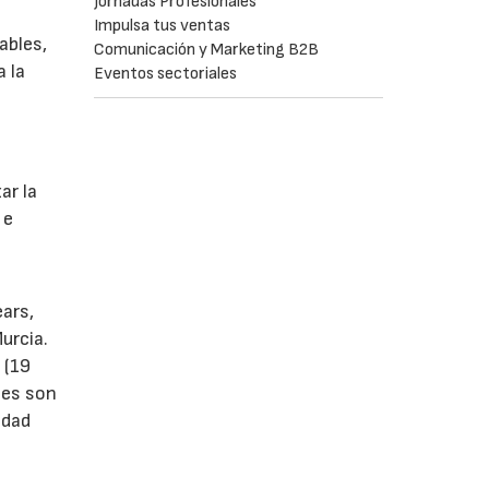
Jornadas Profesionales
Impulsa tus ventas
ables,
Comunicación y Marketing B2B
a la
Eventos sectoriales
s
ar la
 e
ears,
urcia.
 (19
tes son
idad