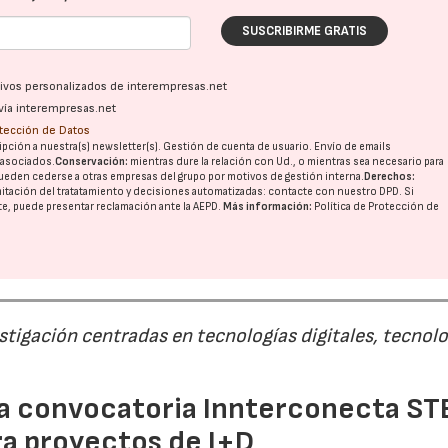
SUSCRIBIRME GRATIS
ativos personalizados de interempresas.net
vía interempresas.net
otección de Datos
pción a nuestra(s) newsletter(s). Gestión de cuenta de usuario. Envío de emails
o asociados.
Conservación:
mientras dure la relación con Ud., o mientras sea necesario para
ueden cederse a otras
empresas del grupo
por motivos de gestión interna.
Derechos:
07/07/2026
21/07/2026
imitación del tratatamiento y decisiones automatizadas:
contacte con nuestro DPD
. Si
nte, puede presentar reclamación ante la
AEPD
.
Más información:
Política de Protección de
estigación centradas en tecnologías digitales, tecnol
 la convocatoria Innterconecta ST
ra proyectos de I+D