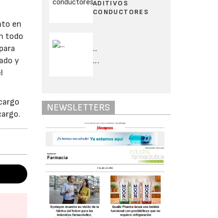
ADITIVOS
CONDUCTORES
nto en
en todo
para
...
cado y
...
l
cargo
NEWSLETTERS
cargo.