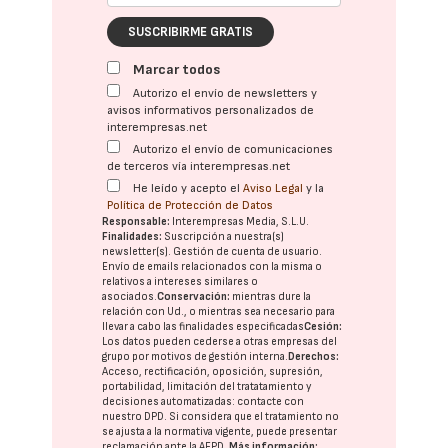
SUSCRIBIRME GRATIS
Marcar todos
Autorizo el envío de newsletters y
avisos informativos personalizados de
interempresas.net
Autorizo el envío de comunicaciones
de terceros vía interempresas.net
He leído y acepto el
Aviso Legal
y la
Política de Protección de Datos
Responsable:
Interempresas Media, S.L.U.
Finalidades:
Suscripción a nuestra(s)
newsletter(s). Gestión de cuenta de usuario.
Envío de emails relacionados con la misma o
relativos a intereses similares o
asociados.
Conservación:
mientras dure la
relación con Ud., o mientras sea necesario para
llevar a cabo las finalidades especificadas
Cesión:
Los datos pueden cederse a otras
empresas del
grupo
por motivos de gestión interna.
Derechos:
Acceso, rectificación, oposición, supresión,
portabilidad, limitación del tratatamiento y
decisiones automatizadas:
contacte con
nuestro DPD
. Si considera que el tratamiento no
se ajusta a la normativa vigente, puede presentar
reclamación ante la
AEPD
.
Más información: