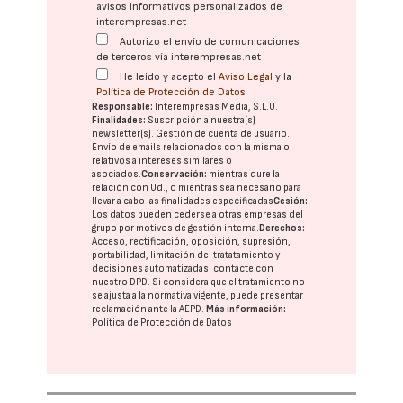
avisos informativos personalizados de
interempresas.net
Autorizo el envío de comunicaciones
de terceros vía interempresas.net
He leído y acepto el
Aviso Legal
y la
Política de Protección de Datos
Responsable:
Interempresas Media, S.L.U.
Finalidades:
Suscripción a nuestra(s)
newsletter(s). Gestión de cuenta de usuario.
Envío de emails relacionados con la misma o
relativos a intereses similares o
asociados.
Conservación:
mientras dure la
relación con Ud., o mientras sea necesario para
llevar a cabo las finalidades especificadas
Cesión:
Los datos pueden cederse a otras
empresas del
grupo
por motivos de gestión interna.
Derechos:
Acceso, rectificación, oposición, supresión,
portabilidad, limitación del tratatamiento y
decisiones automatizadas:
contacte con
nuestro DPD
. Si considera que el tratamiento no
se ajusta a la normativa vigente, puede presentar
reclamación ante la
AEPD
.
Más información:
Política de Protección de Datos