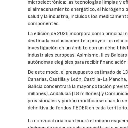
microelectrónica; las tecnologías limpias y ef
el almacenamiento energético, el hidrógeno o l
salud y la industria, incluidos los medicamen
componentes.
La edición de 2026 incorpora como principal 
destinada exclusivamente a proyectos relacion
investigación en un ámbito con un déficit histó
industriales europeas. Asimismo, Illes Balear
autónomas elegibles para recibir financiación
De este modo, el presupuesto estimado de 138 m
Canarias, Castilla y León, Castilla-La Mancha
Galicia concentrará la mayor dotación previst
millones), Andalucía (18 millones) y Comunida
provisionales y podrán modificarse cuando se p
definitiva de fondos FEDER en cada territorio
La convocatoria mantendrá el mismo esquema 
régimen de concurrencia competitiva que podrá