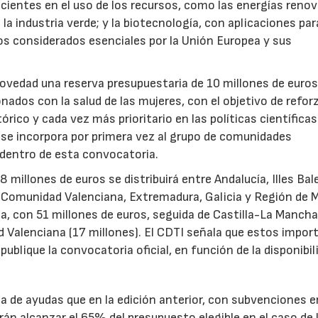
icientes en el uso de los recursos, como las energías renov
a industria verde; y la biotecnología, con aplicaciones par
tos considerados esenciales por la Unión Europea y sus
novedad una reserva presupuestaria de 10 millones de euro
ados con la salud de las mujeres, con el objetivo de reforz
rico y cada vez más prioritario en las políticas científicas
s se incorpora por primera vez al grupo de comunidades
 dentro de esta convocatoria.
illones de euros se distribuirá entre Andalucía, Illes Bal
, Comunidad Valenciana, Extremadura, Galicia y Región de M
a, con 51 millones de euros, seguida de Castilla-La Mancha
d Valenciana (17 millones). El CDTI señala que estos impor
ublique la convocatoria oficial, en función de la disponibil
.
de ayudas que en la edición anterior, con subvenciones e
n alcanzar el 65% del presupuesto elegible en el caso de 