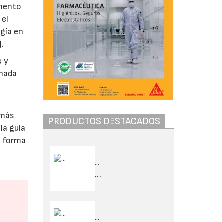
umento
 el
ogía en
).
s y
onada
 más
PRODUCTOS DESTACADOS
la guía
e forma
...
...
...