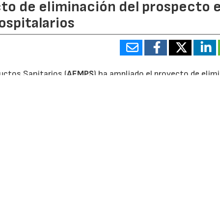
to de eliminación del prospecto 
spitalarios
ctos Sanitarios (
AEMPS
) ha ampliado el proyecto de elim
camentos de uso exclusivamente hospitalario con la
a iniciativa alcanza así un total de 656 presentaciones de
 al 17% de los medicamentos hospitalarios comercializ
vista antes de la aplicación de la futura normativa farmac
rdinación con la Comisión Europea, permite sustituir el
 información autorizada del medicamento. Profesionales san
otra persona interesada pueden consultar en todo momento
edicamentos (CIMA), las versiones actualizadas tanto del