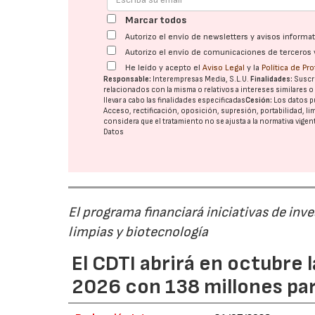
Marcar todos
Autorizo el envío de newsletters y avisos inform
Autorizo el envío de comunicaciones de terceros 
He leído y acepto el
Aviso Legal
y la
Política de Pr
Responsable:
Interempresas Media, S.L.U.
Finalidades:
Suscri
relacionados con la misma o relativos a intereses similares 
llevar a cabo las finalidades especificadas
Cesión:
Los datos p
Acceso, rectificación, oposición, supresión, portabilidad, l
considera que el tratamiento no se ajusta a la normativa vige
Datos
El programa financiará iniciativas de inv
limpias y biotecnología
El CDTI abrirá en octubre
2026 con 138 millones pa