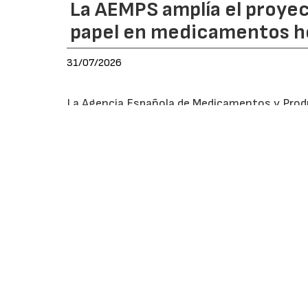
La AEMPS amplía el proyec
papel en medicamentos ho
31/07/2026
La Agencia Española de Medicamentos y Produ
del prospecto en papel en determinados medi
incorporación de 515 nuevas presentaciones. L
medicamentos, equivalentes aproximadamente
España, y constituye la última ampliación pre
europea.
El proyecto, puesto en marcha en 2022 en coo
prospecto en papel por el acceso digital a la
pacientes, personas cuidadoras y cualquier 
través del Centro de Información Online de M
prospecto como de la ficha técnica.