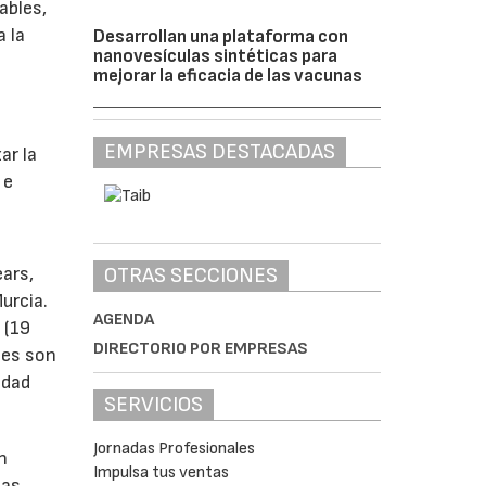
ables,
a la
Desarrollan una plataforma con
nanovesículas sintéticas para
mejorar la eficacia de las vacunas
s
EMPRESAS DESTACADAS
ar la
 e
OTRAS SECCIONES
ears,
urcia.
AGENDA
 (19
DIRECTORIO POR EMPRESAS
tes son
idad
SERVICIOS
Jornadas Profesionales
n
Impulsa tus ventas
las