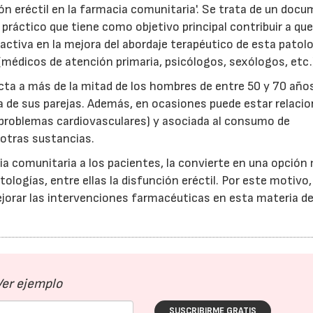
ión eréctil en la farmacia comunitaria'. Se trata de un doc
ctico que tiene como objetivo principal contribuir a que
ctiva en la mejora del abordaje terapéutico de esta patol
(médicos de atención primaria, psicólogos, sexólogos, etc.
ecta a más de la mitad de los hombres de entre 50 y 70 año
a de sus parejas. Además, en ocasiones puede estar relaci
 problemas cardiovasculares) y asociada al consumo de
otras sustancias.
ia comunitaria a los pacientes, la convierte en una opción
tologías, entre ellas la disfunción eréctil. Por este motivo, 
ejorar las intervenciones farmacéuticas en esta materia d
Ver ejemplo
SUSCRIBIRME GRATIS