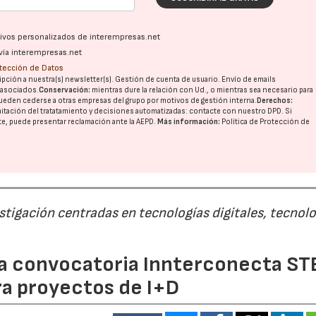
ativos personalizados de interempresas.net
vía interempresas.net
otección de Datos
pción a nuestra(s) newsletter(s). Gestión de cuenta de usuario. Envío de emails
o asociados.
Conservación:
mientras dure la relación con Ud., o mientras sea necesario para
ueden cederse a otras
empresas del grupo
por motivos de gestión interna.
Derechos:
imitación del tratatamiento y decisiones automatizadas:
contacte con nuestro DPD
. Si
nte, puede presentar reclamación ante la
AEPD
.
Más información:
Política de Protección de
estigación centradas en tecnologías digitales, tecnol
 la convocatoria Innterconecta ST
ra proyectos de I+D