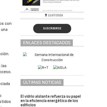
6
21/07/2026
dos con
SUSCRIBIRSE
o una
ENLACES DESTACADOS
ación.
 las
roceso.
e
ÚLTIMAS NOTICIAS
ociada
o
El vidrio aislante refuerza su papel
en la eficiencia energética de los
estidos
edificios