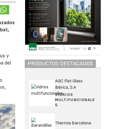
anzados
abat,
ous y
a del
PRODUCTOS DESTACADOS
po
AGC Flat Glass
mm,
Ibérica, S.A
VIDRIOS
MULTIFUNCIONALE
S
Thermia Barcelona