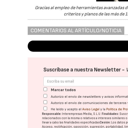
Gracias al empleo de herramientas avanzadas de
criterios y planos de las más de 
COMENTARIOS AL ARTÍCULO/NOTICIA
Suscríbase a nuestra Newsletter -
Marcar todos
Autorizo el envío de newsletters y avisos inform
Autorizo el envío de comunicaciones de terceros 
He leído y acepto el
Aviso Legal
y la
Política de Pr
Responsable:
Interempresas Media, S.L.U.
Finalidades:
Suscri
relacionados con la misma o relativos a intereses similares 
llevar a cabo las finalidades especificadas
Cesión:
Los datos p
Acceso, rectificación, oposición, supresión, portabilidad, l