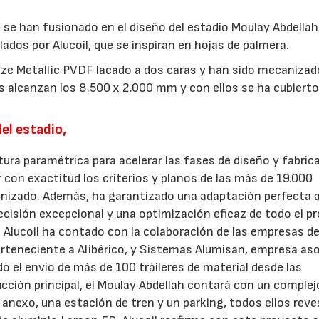
a se han fusionado en el diseño del estadio Moulay Abdellah
lados por Alucoil, que se inspiran en hojas de palmera.
21/07/2026
28/07/202
ze Metallic PVDF lacado a dos caras y han sido mecaniza
s alcanzan los 8.500 x 2.000 mm y con ellos se ha cubiert
el estadio,
ura paramétrica para acelerar las fases de diseño y fabric
 con exactitud los criterios y planos de las más de 19.000
canizado. Además, ha garantizado una adaptación perfecta a
cisión excepcional y una optimización eficaz de todo el p
, Alucoil ha contado con la colaboración de las empresas d
teneciente a Alibérico, y Sistemas Alumisan, empresa as
o el envío de más de 100 tráileres de material desde las
ucción principal, el Moulay Abdellah contará con un complej
 anexo, una estación de tren y un parking, todos ellos rev