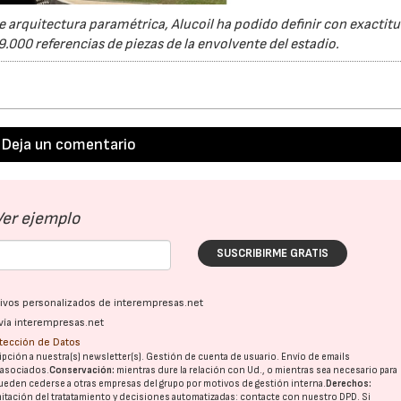
 arquitectura paramétrica, Alucoil ha podido definir con exactitu
19.000 referencias de piezas de la envolvente del estadio.
Deja un comentario
Ver ejemplo
SUSCRIBIRME GRATIS
ativos personalizados de interempresas.net
vía interempresas.net
otección de Datos
pción a nuestra(s) newsletter(s). Gestión de cuenta de usuario. Envío de emails
o asociados.
Conservación:
mientras dure la relación con Ud., o mientras sea necesario para
ueden cederse a otras
empresas del grupo
por motivos de gestión interna.
Derechos:
imitación del tratatamiento y decisiones automatizadas:
contacte con nuestro DPD
. Si