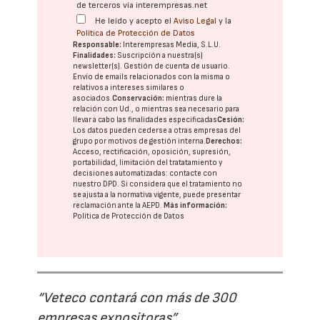
de terceros vía interempresas.net
He leído y acepto el
Aviso Legal
y la
Política de Protección de Datos
Responsable:
Interempresas Media, S.L.U.
Finalidades:
Suscripción a nuestra(s)
newsletter(s). Gestión de cuenta de usuario.
Envío de emails relacionados con la misma o
relativos a intereses similares o
asociados.
Conservación:
mientras dure la
relación con Ud., o mientras sea necesario para
llevar a cabo las finalidades especificadas
Cesión:
Los datos pueden cederse a otras
empresas del
grupo
por motivos de gestión interna.
Derechos:
Acceso, rectificación, oposición, supresión,
portabilidad, limitación del tratatamiento y
decisiones automatizadas:
contacte con
nuestro DPD
. Si considera que el tratamiento no
se ajusta a la normativa vigente, puede presentar
reclamación ante la
AEPD
.
Más información:
Política de Protección de Datos
“Veteco contará con más de 300
empresas expositoras”