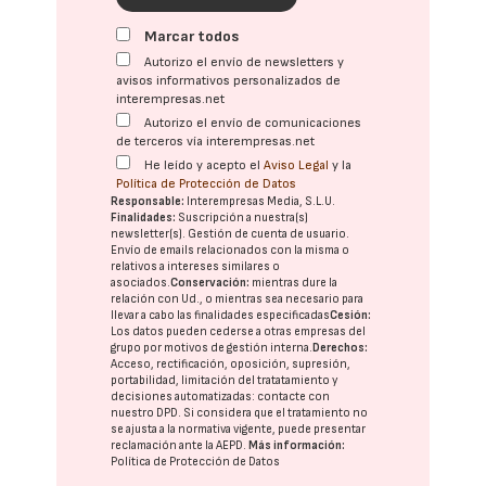
Marcar todos
Autorizo el envío de newsletters y
avisos informativos personalizados de
interempresas.net
Autorizo el envío de comunicaciones
de terceros vía interempresas.net
He leído y acepto el
Aviso Legal
y la
Política de Protección de Datos
Responsable:
Interempresas Media, S.L.U.
Finalidades:
Suscripción a nuestra(s)
newsletter(s). Gestión de cuenta de usuario.
Envío de emails relacionados con la misma o
relativos a intereses similares o
asociados.
Conservación:
mientras dure la
relación con Ud., o mientras sea necesario para
llevar a cabo las finalidades especificadas
Cesión:
Los datos pueden cederse a otras
empresas del
grupo
por motivos de gestión interna.
Derechos:
Acceso, rectificación, oposición, supresión,
portabilidad, limitación del tratatamiento y
decisiones automatizadas:
contacte con
nuestro DPD
. Si considera que el tratamiento no
se ajusta a la normativa vigente, puede presentar
reclamación ante la
AEPD
.
Más información:
Política de Protección de Datos