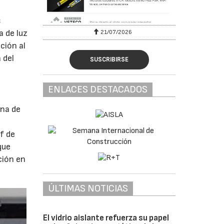
s
a de luz
21/07/2026
28
ción al
 del
SUSCRIBIRSE
ENLACES DESTACADOS
una de
f de
que
ción en
ÚLTIMAS NOTICIAS
El vidrio aislante refuerza su papel