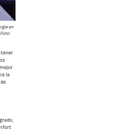
rgía en
Foto:
ntener
los
 mejor
ce la
 de
ogrado,
onfort