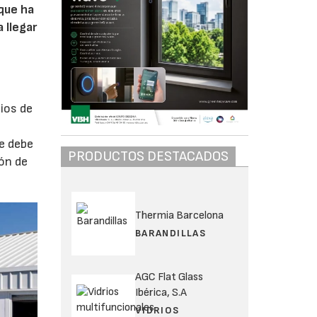
 que ha
 llegar
s
cios de
se debe
PRODUCTOS DESTACADOS
ión de
Thermia Barcelona
BARANDILLAS
AGC Flat Glass
Ibérica, S.A
VIDRIOS