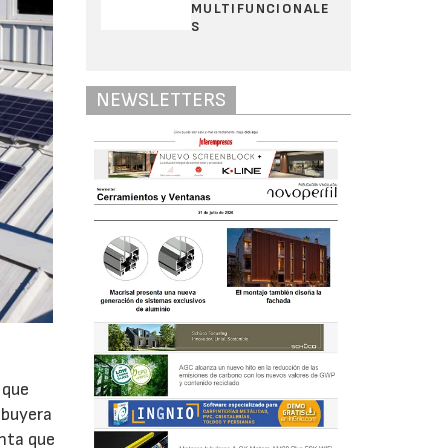
MULTIFUNCIONALE
S
NEWSLETTERS
 que
ibuyera
nta que