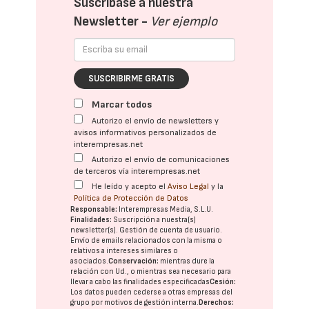
Suscríbase a nuestra
Newsletter -
Ver ejemplo
SUSCRIBIRME GRATIS
Marcar todos
Autorizo el envío de newsletters y
avisos informativos personalizados de
interempresas.net
Autorizo el envío de comunicaciones
de terceros vía interempresas.net
He leído y acepto el
Aviso Legal
y la
Política de Protección de Datos
Responsable:
Interempresas Media, S.L.U.
Finalidades:
Suscripción a nuestra(s)
newsletter(s). Gestión de cuenta de usuario.
Envío de emails relacionados con la misma o
relativos a intereses similares o
asociados.
Conservación:
mientras dure la
relación con Ud., o mientras sea necesario para
llevar a cabo las finalidades especificadas
Cesión:
Los datos pueden cederse a otras
empresas del
grupo
por motivos de gestión interna.
Derechos: