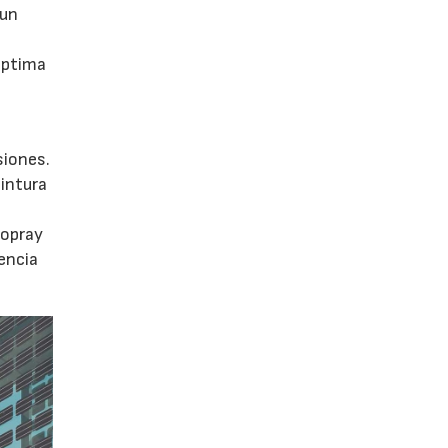
 un
óptima
siones.
pintura
topray
encia