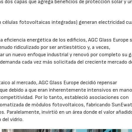
sas dos capas que agrega beneficios de protección solar y un
28/07/2026
n células fotovoltaicas integradas) generan electricidad c
a eficiencia energética de los edificios, AGC Glass Europe 
enudo ridiculizado por ser antiestético y, a veces,
ptar un nuevo enfoque industrial y renovó por completo su 
 demanda cada vez más solicitada del creciente mercado d
taico al mercado, AGC Glass Europe decidió repensar
que debido a que eran inherentemente intensivos en mano
 competitividad. Por lo tanto, estableció asociaciones con
utomatizada de módulos fotovoltaicos, fabricando SunEwa
s. Paralelamente, invirtió en un área donde el valor añadid
 del vidrio.