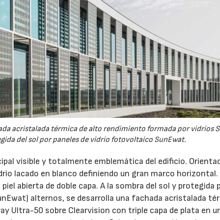
da acristalada térmica de alto rendimiento formada por vidrios 
gida del sol por paneles de vidrio fotovoltaico SunEwat.
cipal visible y totalmente emblemática del edificio. Orientad
idrio lacado en blanco definiendo un gran marco horizontal
piel abierta de doble capa. A la sombra del sol y protegida 
SunEwat) alternos, se desarrolla una fachada acristalada té
ay Ultra-50 sobre Clearvision con triple capa de plata en u