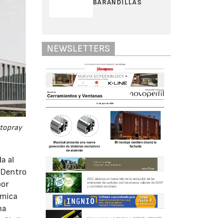
BARANDILLAS
NEWSLETTERS
Stopray
a al
. Dentro
por
rmica
na