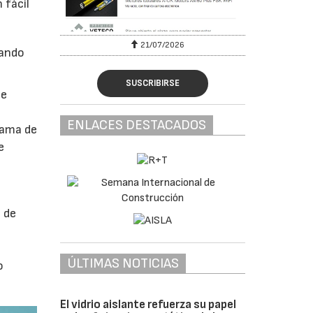
 fácil
21/07/2026
28/07/2026
uando
SUSCRIBIRSE
se
ENLACES DESTACADOS
gama de
e
 de
t
ÚLTIMAS NOTICIAS
o
El vidrio aislante refuerza su papel