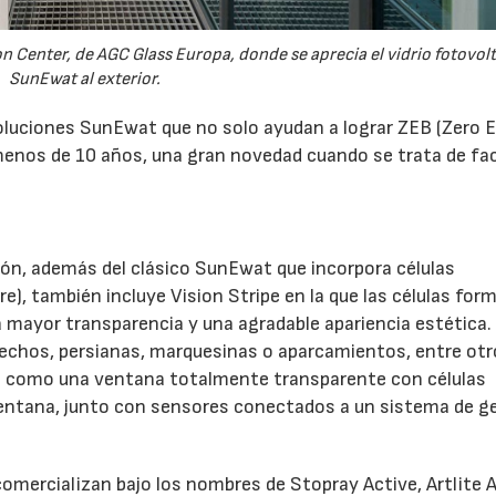
n Center, de AGC Glass Europa, donde se aprecia el vidrio fotovol
SunEwat al exterior.
luciones SunEwat que no solo ayudan a lograr ZEB (Zero 
 menos de 10 años, una gran novedad cuando se trata de f
ón, además del clásico SunEwat que incorpora células
e), también incluye Vision Stripe en la que las células for
a mayor transparencia y una agradable apariencia estética.
 techos, persianas, marquesinas o aparcamientos, entre ot
e como una ventana totalmente transparente con células
ventana, junto con sensores conectados a un sistema de g
ercializan bajo los nombres de Stopray Active, Artlite A