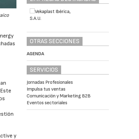
taico
Energy
OTRAS SECCIONES
achadas
AGENDA
SERVICIOS
Jornadas Profesionales
man
Impulsa tus ventas
 Este
Comunicación y Marketing B2B
ros
Eventos sectoriales
estión
ctive y