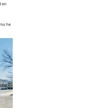
d en
omo he