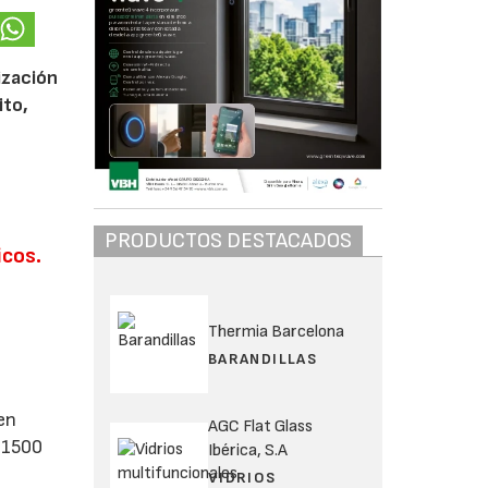
ización
ito,
PRODUCTOS DESTACADOS
icos.
Thermia Barcelona
a
BARANDILLAS
en
AGC Flat Glass
 1500
Ibérica, S.A
VIDRIOS