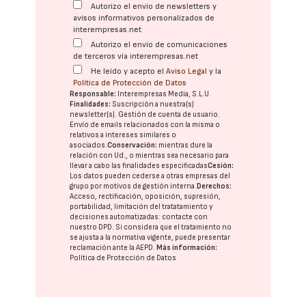
Autorizo el envío de newsletters y
avisos informativos personalizados de
interempresas.net
Autorizo el envío de comunicaciones
de terceros vía interempresas.net
He leído y acepto el
Aviso Legal
y la
Política de Protección de Datos
Responsable:
Interempresas Media, S.L.U.
Finalidades:
Suscripción a nuestra(s)
newsletter(s). Gestión de cuenta de usuario.
Envío de emails relacionados con la misma o
relativos a intereses similares o
asociados.
Conservación:
mientras dure la
relación con Ud., o mientras sea necesario para
llevar a cabo las finalidades especificadas
Cesión:
Los datos pueden cederse a otras
empresas del
grupo
por motivos de gestión interna.
Derechos:
Acceso, rectificación, oposición, supresión,
portabilidad, limitación del tratatamiento y
decisiones automatizadas:
contacte con
nuestro DPD
. Si considera que el tratamiento no
se ajusta a la normativa vigente, puede presentar
reclamación ante la
AEPD
.
Más información:
Política de Protección de Datos