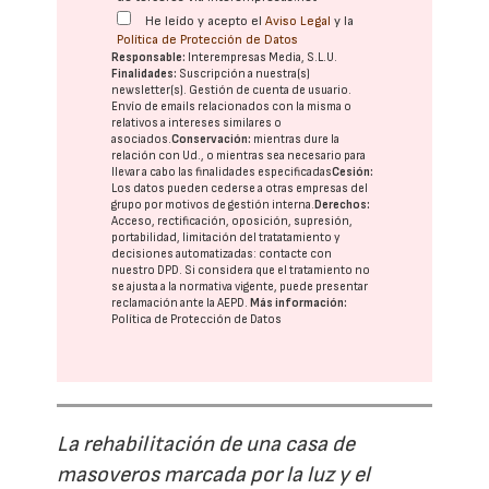
He leído y acepto el
Aviso Legal
y la
Política de Protección de Datos
Responsable:
Interempresas Media, S.L.U.
Finalidades:
Suscripción a nuestra(s)
newsletter(s). Gestión de cuenta de usuario.
Envío de emails relacionados con la misma o
relativos a intereses similares o
asociados.
Conservación:
mientras dure la
relación con Ud., o mientras sea necesario para
llevar a cabo las finalidades especificadas
Cesión:
Los datos pueden cederse a otras
empresas del
grupo
por motivos de gestión interna.
Derechos:
Acceso, rectificación, oposición, supresión,
portabilidad, limitación del tratatamiento y
decisiones automatizadas:
contacte con
nuestro DPD
. Si considera que el tratamiento no
se ajusta a la normativa vigente, puede presentar
reclamación ante la
AEPD
.
Más información:
Política de Protección de Datos
La rehabilitación de una casa de
masoveros marcada por la luz y el