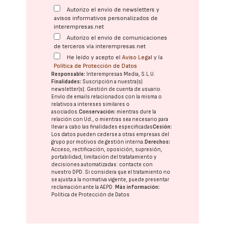
Autorizo el envío de newsletters y
avisos informativos personalizados de
interempresas.net
Autorizo el envío de comunicaciones
de terceros vía interempresas.net
He leído y acepto el
Aviso Legal
y la
Política de Protección de Datos
Responsable:
Interempresas Media, S.L.U.
Finalidades:
Suscripción a nuestra(s)
newsletter(s). Gestión de cuenta de usuario.
Envío de emails relacionados con la misma o
relativos a intereses similares o
asociados.
Conservación:
mientras dure la
relación con Ud., o mientras sea necesario para
llevar a cabo las finalidades especificadas
Cesión:
Los datos pueden cederse a otras
empresas del
grupo
por motivos de gestión interna.
Derechos:
Acceso, rectificación, oposición, supresión,
portabilidad, limitación del tratatamiento y
decisiones automatizadas:
contacte con
nuestro DPD
. Si considera que el tratamiento no
se ajusta a la normativa vigente, puede presentar
reclamación ante la
AEPD
.
Más información:
Política de Protección de Datos