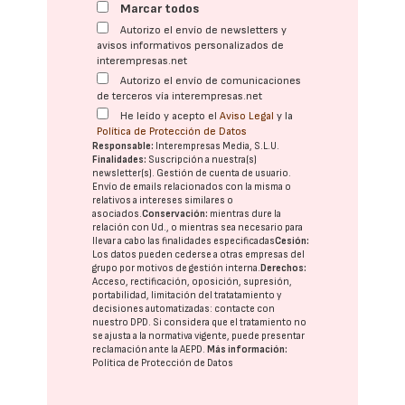
Marcar todos
Autorizo el envío de newsletters y
avisos informativos personalizados de
interempresas.net
Autorizo el envío de comunicaciones
de terceros vía interempresas.net
He leído y acepto el
Aviso Legal
y la
Política de Protección de Datos
Responsable:
Interempresas Media, S.L.U.
Finalidades:
Suscripción a nuestra(s)
newsletter(s). Gestión de cuenta de usuario.
Envío de emails relacionados con la misma o
relativos a intereses similares o
asociados.
Conservación:
mientras dure la
relación con Ud., o mientras sea necesario para
llevar a cabo las finalidades especificadas
Cesión:
Los datos pueden cederse a otras
empresas del
grupo
por motivos de gestión interna.
Derechos:
Acceso, rectificación, oposición, supresión,
portabilidad, limitación del tratatamiento y
decisiones automatizadas:
contacte con
nuestro DPD
. Si considera que el tratamiento no
se ajusta a la normativa vigente, puede presentar
reclamación ante la
AEPD
.
Más información:
Política de Protección de Datos