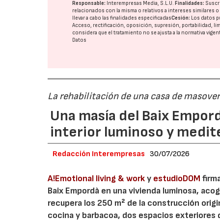
Responsable:
Interempresas Media, S.L.U.
Finalidades:
Suscri
relacionados con la misma o relativos a intereses similares 
llevar a cabo las finalidades especificadas
Cesión:
Los datos p
Acceso, rectificación, oposición, supresión, portabilidad, l
considera que el tratamiento no se ajusta a la normativa vige
Datos
La rehabilitación de una casa de masovero
Una masía del Baix Empor
interior luminoso y medi
Redacción Interempresas
30/07/2026
A!Emotional living & work
y
estudioDOM
firm
Baix Empordà en una vivienda luminosa, acoge
recupera los 250 m² de la construcción orig
cocina y barbacoa, dos espacios exteriores q