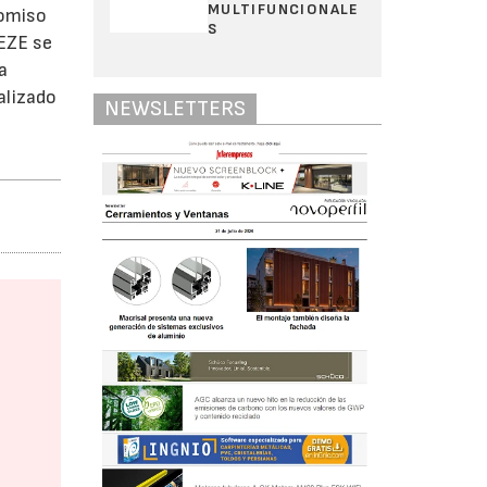
MULTIFUNCIONALE
romiso
S
GEZE se
a
ealizado
NEWSLETTERS