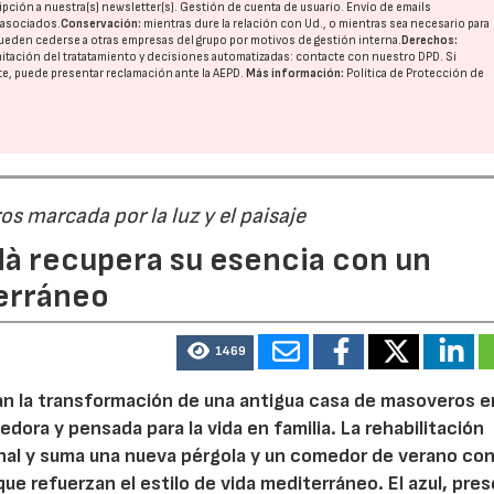
pción a nuestra(s) newsletter(s). Gestión de cuenta de usuario. Envío de emails
o asociados.
Conservación:
mientras dure la relación con Ud., o mientras sea necesario para
ueden cederse a otras
empresas del grupo
por motivos de gestión interna.
Derechos:
imitación del tratatamiento y decisiones automatizadas:
contacte con nuestro DPD
. Si
21/07/2026
28/07/202
nte, puede presentar reclamación ante la
AEPD
.
Más información:
Política de Protección de
s marcada por la luz y el paisaje
dà recupera su esencia con un
terráneo
1469
an la transformación de una antigua casa de masoveros e
dora y pensada para la vida en familia. La rehabilitación
inal y suma una nueva pérgola y un comedor de verano co
ue refuerzan el estilo de vida mediterráneo. El azul, pre