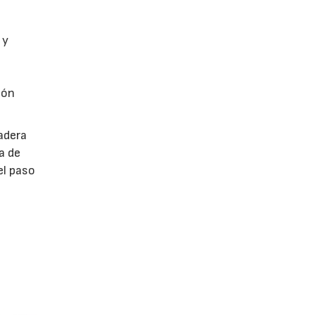
 y
tón
madera
a de
el paso