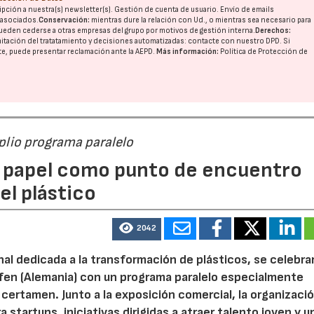
pción a nuestra(s) newsletter(s). Gestión de cuenta de usuario. Envío de emails
o asociados.
Conservación:
mientras dure la relación con Ud., o mientras sea necesario para
ueden cederse a otras
empresas del grupo
por motivos de gestión interna.
Derechos:
imitación del tratatamiento y decisiones automatizadas:
contacte con nuestro DPD
. Si
nte, puede presentar reclamación ante la
AEPD
.
Más información:
Política de Protección de
mplio programa paralelo
 papel como punto de encuentro
el plástico
2042
onal dedicada a la transformación de plásticos, se celebra
afen (Alemania) con un programa paralelo especialmente
certamen. Junto a la exposición comercial, la organizaci
startups, iniciativas dirigidas a atraer talento joven y u