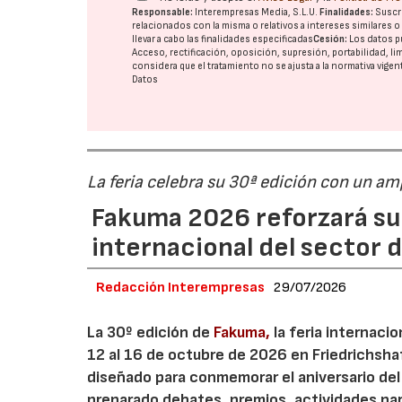
Responsable:
Interempresas Media, S.L.U.
Finalidades:
Suscri
relacionados con la misma o relativos a intereses similares 
llevar a cabo las finalidades especificadas
Cesión:
Los datos p
Acceso, rectificación, oposición, supresión, portabilidad, l
considera que el tratamiento no se ajusta a la normativa vige
Datos
La feria celebra su 30ª edición con un a
Fakuma 2026 reforzará su
internacional del sector d
Redacción Interempresas
29/07/2026
La 30º edición de
Fakuma,
la feria internaci
12 al 16 de octubre de 2026 en Friedrichsh
diseñado para conmemorar el aniversario del 
preparado debates, premios, actividades para 