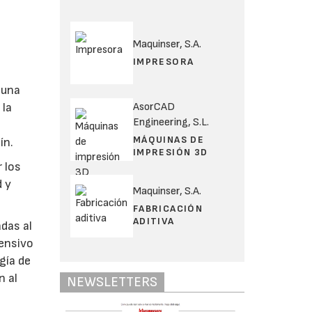
Maquinser, S.A.
IMPRESORA
 una
 la
AsorCAD
Engineering, S.L.
MÁQUINAS DE
ín.
IMPRESIÓN 3D
 los
d y
Maquinser, S.A.
FABRICACIÓN
ADITIVA
adas al
tensivo
gía de
n al
NEWSLETTERS