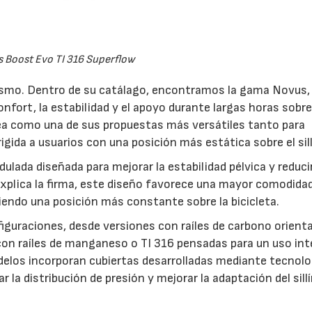
 Boost Evo TI 316 Superflow
lismo. Dentro de su catálago, encontramos la gama Novus,
confort, la estabilidad y el apoyo durante largas horas sobre
ínea como una de sus propuestas más versátiles tanto para
gida a usuarios con una posición más estática sobre el sill
lada diseñada para mejorar la estabilidad pélvica y reducir
explica la firma, este diseño favorece una mayor comodida
niendo una posición más constante sobre la bicicleta.
figuraciones, desde versiones con raíles de carbono orient
con raíles de manganeso o TI 316 pensadas para un uso in
elos incorporan cubiertas desarrolladas mediante tecnolo
la distribución de presión y mejorar la adaptación del sillí