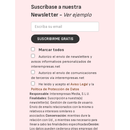
Suscríbase a nuestra
Newsletter -
Ver ejemplo
SUSCRIBIRME GRATIS
Marcar todos
Autorizo el envío de newsletters y
avisos informativos personalizados de
interempresas.net
Autorizo el envío de comunicaciones
de terceros vía interempresas.net
He leído y acepto el
Aviso Legal
y la
Política de Protección de Datos
Responsable:
Interempresas Media, S.L.U.
Finalidades:
Suscripción a nuestra(s)
newsletter(s). Gestión de cuenta de usuario.
Envío de emails relacionados con la misma o
relativos a intereses similares o
asociados.
Conservación:
mientras dure la
relación con Ud., o mientras sea necesario para
llevar a cabo las finalidades especificadas
Cesión:
Los datos pueden cederse a otras
empresas del