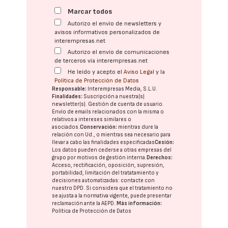
Marcar todos
Autorizo el envío de newsletters y
avisos informativos personalizados de
interempresas.net
Autorizo el envío de comunicaciones
de terceros vía interempresas.net
He leído y acepto el
Aviso Legal
y la
Política de Protección de Datos
Responsable:
Interempresas Media, S.L.U.
Finalidades:
Suscripción a nuestra(s)
newsletter(s). Gestión de cuenta de usuario.
Envío de emails relacionados con la misma o
relativos a intereses similares o
asociados.
Conservación:
mientras dure la
relación con Ud., o mientras sea necesario para
llevar a cabo las finalidades especificadas
Cesión:
Los datos pueden cederse a otras
empresas del
grupo
por motivos de gestión interna.
Derechos:
Acceso, rectificación, oposición, supresión,
portabilidad, limitación del tratatamiento y
decisiones automatizadas:
contacte con
nuestro DPD
. Si considera que el tratamiento no
se ajusta a la normativa vigente, puede presentar
reclamación ante la
AEPD
.
Más información:
Política de Protección de Datos