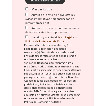
SUSCRIBIRME GRATIS
Marcar todos
Autorizo el envío de newsletters y
avisos informativos personalizados de
interempresas.net
Autorizo el envío de comunicaciones
de terceros vía interempresas.net
He leído y acepto el
Aviso Legal
y la
Política de Protección de Datos
Responsable:
Interempresas Media, S.L.U.
Finalidades:
Suscripción a nuestra(s)
newsletter(s). Gestión de cuenta de usuario.
Envío de emails relacionados con la misma o
relativos a intereses similares o
asociados.
Conservación:
mientras dure la
relación con Ud., o mientras sea necesario para
llevar a cabo las finalidades especificadas
Cesión:
Los datos pueden cederse a otras
empresas del
grupo
por motivos de gestión interna.
Derechos:
Acceso, rectificación, oposición, supresión,
portabilidad, limitación del tratatamiento y
decisiones automatizadas:
contacte con
nuestro DPD
. Si considera que el tratamiento no
se ajusta a la normativa vigente, puede presentar
reclamación ante la
AEPD
.
Más información:
Política de Protección de Datos