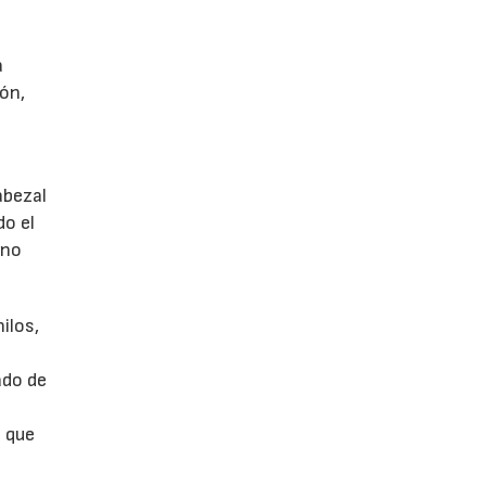
a
ón,
abezal
do el
ono
ilos,
e
ado de
n que