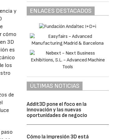
ENLACES DESTACADOS
encia y
D
de
ar cómo
 en 3D
ción es
ecánico
de los
istro
ÚLTIMAS NOTICIAS
zos de
el
Addit3D pone el foco en la
innovación y las nuevas
duce
oportunidades de negocio
e paso
Cómo la impresión 3D está