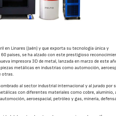
il en Linares (Jaén) y que exporta su tecnología única y
60 países, se ha alzado con este prestigioso reconocimie
u nueva impresora 3D de metal, lanzada en marzo de este año
r piezas metálicas en industrias como automoción, aeroesp
e otras.
ombrado al sector industrial internacional y al jurado por 
s metálicas con diferentes materiales como cobre, aluminio,
ra automoción, aeroespacial, petróleo y gas, minería, defensa