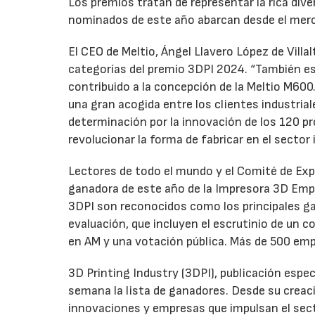
Los premios tratan de representar la rica div
nominados de este año abarcan desde el merc
El CEO de Meltio, Ángel Llavero López de Villal
categorías del premio 3DPI 2024. “También e
contribuido a la concepción de la Meltio M600
una gran acogida entre los clientes industria
determinación por la innovación de los 120 pr
revolucionar la forma de fabricar en el sector 
Lectores de todo el mundo y el Comité de Ex
ganadora de este año de la Impresora 3D Empre
3DPI son reconocidos como los principales gal
evaluación, que incluyen el escrutinio de un 
en AM y una votación pública. Más de 500 emp
3D Printing Industry (3DPI), publicación espec
semana la lista de ganadores. Desde su creac
innovaciones y empresas que impulsan el sect