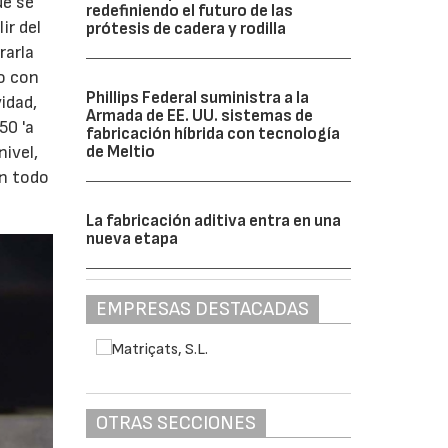
ue se
redefiniendo el futuro de las
ir del
prótesis de cadera y rodilla
rarla
vo con
Phillips Federal suministra a la
idad,
Armada de EE. UU. sistemas de
50 'a
fabricación híbrida con tecnología
nivel,
de Meltio
en todo
La fabricación aditiva entra en una
nueva etapa
EMPRESAS DESTACADAS
OTRAS SECCIONES