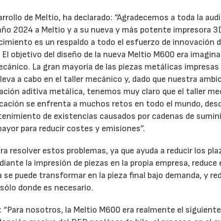
rrollo de Meltio, ha declarado: “Agradecemos a toda la audi
 año 2024 a Meltio y a su nueva y más potente impresora 3
cimiento es un respaldo a todo el esfuerzo de innovación 
 El objetivo del diseño de la nueva Meltio M600 era imagin
 mecánico. La gran mayoría de las piezas metálicas impresas
leva a cabo en el taller mecánico y, dado que nuestra ambi
icación aditiva metálica, tenemos muy claro que el taller m
ricación se enfrenta a muchos retos en todo el mundo, des
ntenimiento de existencias causados por cadenas de sumin
mayor para reducir costes y emisiones”.
a resolver estos problemas, ya que ayuda a reducir los pla
iante la impresión de piezas en la propia empresa, reduce 
a se puede transformar en la pieza final bajo demanda, y re
 sólo donde es necesario.
: “Para nosotros, la Meltio M600 era realmente el siguient