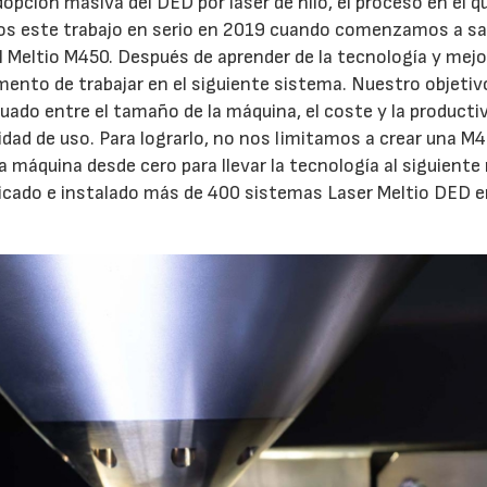
opción masiva del DED por láser de hilo, el proceso en el q
 este trabajo en serio en 2019 cuando comenzamos a sal
 Meltio M450. Después de aprender de la tecnología y mejo
omento de trabajar en el siguiente sistema. Nuestro objeti
cuado entre el tamaño de la máquina, el coste y la productiv
acilidad de uso. Para lograrlo, no nos limitamos a crear una M4
a máquina desde cero para llevar la tecnología al siguiente 
ricado e instalado más de 400 sistemas Laser Meltio DED 