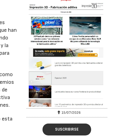
tes
que han
endo
y la
 para
0 como
Premios
s de
ctiva
ones.
15/07/2026
o esta
SUSCRIBIRSE