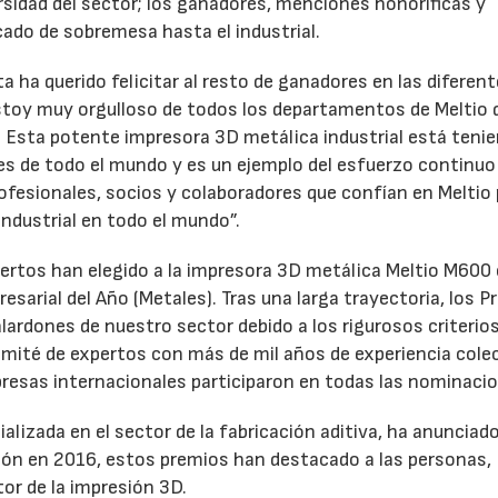
ersidad del sector; los ganadores, menciones honoríficas y
ado de sobremesa hasta el industrial.
ta ha querido felicitar al resto de ganadores en las diferen
stoy muy orgulloso de todos los departamentos de Meltio 
. Esta potente impresora 3D metálica industrial está teni
les de todo el mundo y es un ejemplo del esfuerzo continuo 
ofesionales, socios y colaboradores que confían en Meltio
industrial en todo el mundo”.
pertos han elegido a la impresora 3D metálica Meltio M60
sarial del Año (Metales). Tras una larga trayectoria, los 
ardones de nuestro sector debido a los rigurosos criterio
comité de expertos con más de mil años de experiencia cole
resas internacionales participaron en todas las nominaci
15/07/2026
29/07/2026
ializada en el sector de la fabricación aditiva, ha anunciad
ión en 2016, estos premios han destacado a las personas,
or de la impresión 3D.