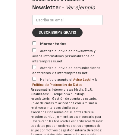
Newsletter -
Ver ejemplo
SUSCRIBIRME GRATIS
Marcar todos
Autorizo el envío de newsletters y
avisos informativos personalizados de
interempresas.net
Autorizo el envío de comunicaciones
de terceros vía interempresas.net
He leído y acepto el
Aviso Legal
y la
Política de Protección de Datos
Responsable:
Interempresas Media, S.L.U.
Finalidades:
Suscripción a nuestra(s)
newsletter(s). Gestión de cuenta de usuario.
Envío de emails relacionados con la misma o
relativos a intereses similares o
asociados.
Conservación:
mientras dure la
relación con Ud., o mientras sea necesario para
llevar a cabo las finalidades especificadas
Cesión:
Los datos pueden cederse a otras
empresas del
grupo
por motivos de gestión interna.
Derechos:
Acceso, rectificación, oposición, supresión,