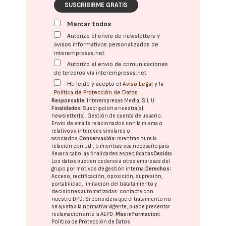
SUSCRIBIRME GRATIS
Marcar todos
Autorizo el envío de newsletters y
avisos informativos personalizados de
interempresas.net
Autorizo el envío de comunicaciones
de terceros vía interempresas.net
He leído y acepto el
Aviso Legal
y la
Política de Protección de Datos
Responsable:
Interempresas Media, S.L.U.
Finalidades:
Suscripción a nuestra(s)
newsletter(s). Gestión de cuenta de usuario.
Envío de emails relacionados con la misma o
relativos a intereses similares o
asociados.
Conservación:
mientras dure la
relación con Ud., o mientras sea necesario para
llevar a cabo las finalidades especificadas
Cesión:
Los datos pueden cederse a otras
empresas del
grupo
por motivos de gestión interna.
Derechos:
Acceso, rectificación, oposición, supresión,
portabilidad, limitación del tratatamiento y
decisiones automatizadas:
contacte con
nuestro DPD
. Si considera que el tratamiento no
se ajusta a la normativa vigente, puede presentar
reclamación ante la
AEPD
.
Más información:
Política de Protección de Datos