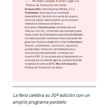
He leído y acepto el
Aviso Legal
y la
Política de Protección de Datos
Responsable:
Interempresas Media, S.L.U.
Finalidades:
Suscripción a nuestra(s)
newsletter(s). Gestión de cuenta de usuario.
Envío de emails relacionados con la misma o
relativos a intereses similares o
asociados.
Conservación:
mientras dure la
relación con Ud., o mientras sea necesario para
llevar a cabo las finalidades especificadas
Cesión:
Los datos pueden cederse a otras
empresas del
grupo
por motivos de gestión interna.
Derechos:
Acceso, rectificación, oposición, supresión,
portabilidad, limitación del tratatamiento y
decisiones automatizadas:
contacte con
nuestro DPD
. Si considera que el tratamiento no
se ajusta a la normativa vigente, puede presentar
reclamación ante la
AEPD
.
Más información:
Política de Protección de Datos
La feria celebra su 30ª edición con un
amplio programa paralelo