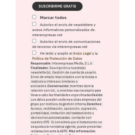
SUSCRIBIRME GRATIS
Marcar todos
Autorizo el envío de newsletters y
avisos informativos personalizados de
interempresas.net
Autorizo el envío de comunicaciones
de terceros vía interempresas.net
He leído y acepto el
Aviso Legal
y la
Política de Protección de Datos
Responsable:
Interempresas Media, S.L.U.
Finalidades:
Suscripción a nuestra(s)
newsletter(s). Gestión de cuenta de usuario.
Envío de emails relacionados con la misma o
relativos a intereses similares o
asociados.
Conservación:
mientras dure la
relación con Ud., o mientras sea necesario para
llevar a cabo las finalidades especificadas
Cesión:
Los datos pueden cederse a otras
empresas del
grupo
por motivos de gestión interna.
Derechos:
Acceso, rectificación, oposición, supresión,
portabilidad, limitación del tratatamiento y
decisiones automatizadas:
contacte con
nuestro DPD
. Si considera que el tratamiento no
se ajusta a la normativa vigente, puede presentar
reclamación ante la
AEPD
.
Más información: