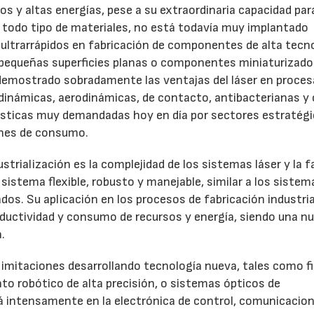
os y altas energías, pese a su extraordinaria capacidad par
 todo tipo de materiales, no está todavía muy implantado
 ultrarrápidos en fabricación de componentes de alta tecn
 pequeñas superficies planas o componentes miniaturizado
a demostrado sobradamente las ventajas del láser en proce
odinámicas, aerodinámicas, de contacto, antibacterianas y
rísticas muy demandadas hoy en día por sectores estratég
enes de consumo.
strialización es la complejidad de los sistemas láser y la f
sistema flexible, robusto y manejable, similar a los sistem
dos. Su aplicación en los procesos de fabricación industri
ductividad y consumo de recursos y energía, siendo una n
.
15/07/2026
29/07/2026
limitaciones desarrollando tecnología nueva, tales como f
to robótico de alta precisión, o sistemas ópticos de
ará intensamente en la electrónica de control, comunicacio