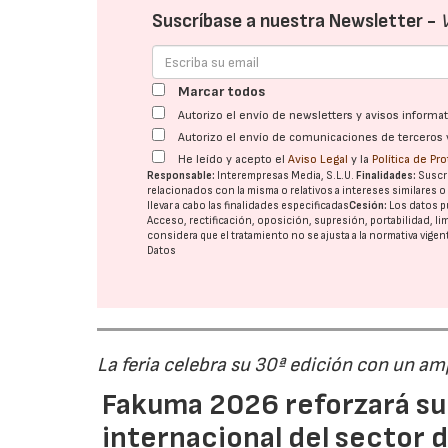
Suscríbase a nuestra Newsletter -
Marcar todos
Autorizo el envío de newsletters y avisos inform
Autorizo el envío de comunicaciones de terceros 
He leído y acepto el
Aviso Legal
y la
Política de Pr
Responsable:
Interempresas Media, S.L.U.
Finalidades:
Suscri
relacionados con la misma o relativos a intereses similares 
llevar a cabo las finalidades especificadas
Cesión:
Los datos p
Acceso, rectificación, oposición, supresión, portabilidad, l
considera que el tratamiento no se ajusta a la normativa vige
Datos
La feria celebra su 30ª edición con un a
Fakuma 2026 reforzará su
internacional del sector d