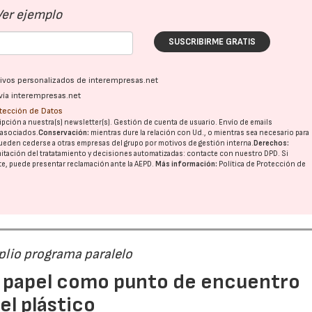
Ver ejemplo
SUSCRIBIRME GRATIS
ativos personalizados de interempresas.net
vía interempresas.net
otección de Datos
pción a nuestra(s) newsletter(s). Gestión de cuenta de usuario. Envío de emails
o asociados.
Conservación:
mientras dure la relación con Ud., o mientras sea necesario para
ueden cederse a otras
empresas del grupo
por motivos de gestión interna.
Derechos:
imitación del tratatamiento y decisiones automatizadas:
contacte con nuestro DPD
. Si
nte, puede presentar reclamación ante la
AEPD
.
Más información:
Política de Protección de
mplio programa paralelo
 papel como punto de encuentro
el plástico