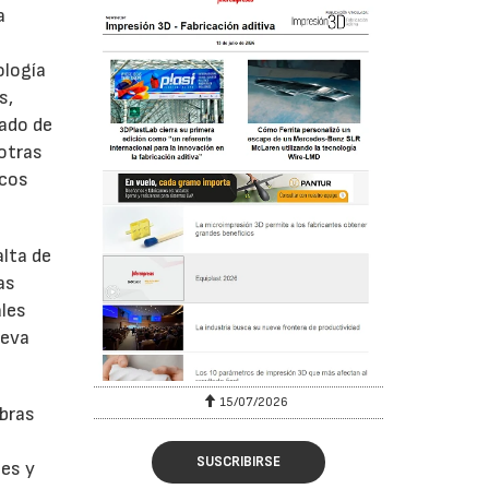
a
ología
s,
sado de
 otras
icos
alta de
as
ales
ueva
15/07/2026
ibras
SUSCRIBIRSE
nes y