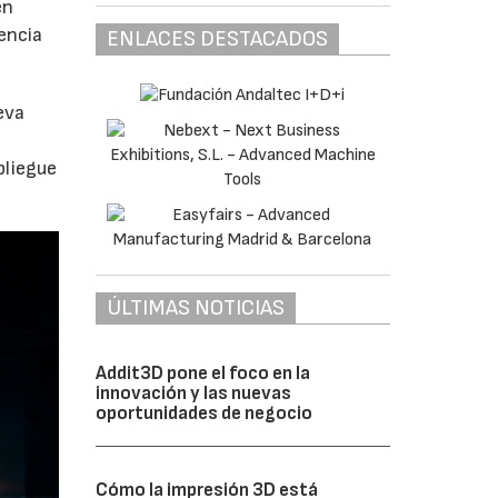
en
encia
ENLACES DESTACADOS
eva
pliegue
ÚLTIMAS NOTICIAS
Addit3D pone el foco en la
innovación y las nuevas
oportunidades de negocio
Cómo la impresión 3D está