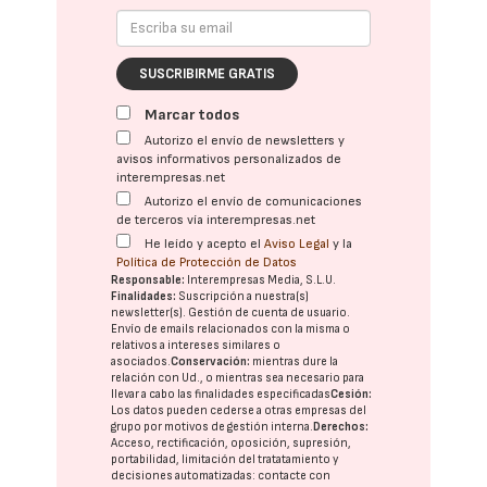
SUSCRIBIRME GRATIS
Marcar todos
Autorizo el envío de newsletters y
avisos informativos personalizados de
interempresas.net
Autorizo el envío de comunicaciones
de terceros vía interempresas.net
He leído y acepto el
Aviso Legal
y la
Política de Protección de Datos
Responsable:
Interempresas Media, S.L.U.
Finalidades:
Suscripción a nuestra(s)
newsletter(s). Gestión de cuenta de usuario.
Envío de emails relacionados con la misma o
relativos a intereses similares o
asociados.
Conservación:
mientras dure la
relación con Ud., o mientras sea necesario para
llevar a cabo las finalidades especificadas
Cesión:
Los datos pueden cederse a otras
empresas del
grupo
por motivos de gestión interna.
Derechos:
Acceso, rectificación, oposición, supresión,
portabilidad, limitación del tratatamiento y
decisiones automatizadas:
contacte con