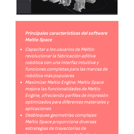
Principales características del software
Meltio Space
Capacitar a los usuarios de Meltio:
revolucionar la fabricación aditiva
robótica con una interfaz intuitiva y
funciones completas para las marcas de
robótica más populares
Maximizar Meltio Engine: Meltio Space
mejora las funcionalidades de Meltio
Engine, ofreciendo perfiles de impresión
optimizados para diferentes materiales y
aplicaciones
Desbloquee geometrías complejas:
Meltio Space proporciona diversas
estrategias de trayectorias de